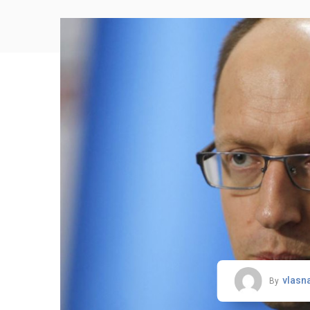
vlasn
By