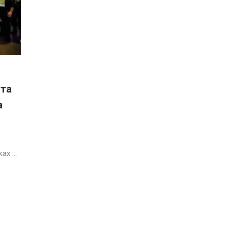
 та
а
х ...