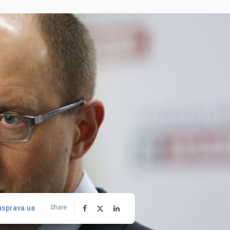
asprava.ua
Share