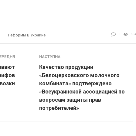
0
66
Реформы В Украине
ЕРЕДНЯ
НАСТУПНА
ывают
Качество продукции
рифов
«Белоцерковского молочного
евозки
комбината» подтверждено
«Всеукраинской ассоциацией по
вопросам защиты прав
потребителей»