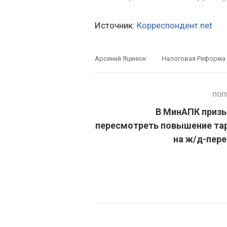
Источник:
Корреспондент.net
Арсений Яценюк
Налоговая Реформа
ПОП
В МинАПК приз
пересмотреть повышение та
на ж/д-пер