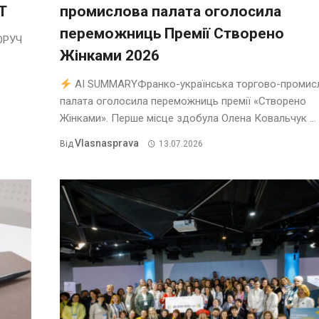
T
промислова палата оголосила
переможниць Премії Створено
ОРУЧ
Жінками 2026
AI SUMMARYФранко-українська торгово-промис
палата оголосила переможниць премії «Створено
Жінками». Перше місце здобула Олена Ковальчук ...
Vlasnasprava
Від
13.07.2026