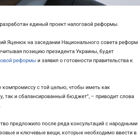
т разработан единый проект налоговой реформы.
ий Яценюк на заседании Национального совета реформ
, учитывая позицию президента Украины, будет
говой реформы
и заявил о готовности правительства к
у компромиссу с той целью, чтобы иметь как
, так и сбалансированный бюджет”, – приводит слова
.
ство предложило после ряда консультаций с народными
азовые и ключевые вещи, которые необходимо ввести в