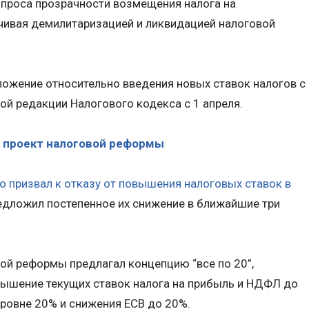
опроса прозрачности возмещения налога на
чивая демилитаризацией и ликвидацией налоговой
ожение относительно введения новых ставок налогов с
вой редакции Налогового кодекса с 1 апреля.
 проект налоговой реформы
 призвал к отказу от повышения налоговых ставок в
едложил постепенное их снижение в ближайшие три
ой реформы предлагал концепцию “все по 20”,
вышение текущих ставок налога на прибыль и НДФЛ до
уровне 20% и снижения ЕСВ до 20%.