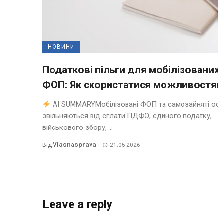
НОВИНИ
Податкові пільги для мобілізовани
ФОП: Як скористатися можливост
AI SUMMARYМобілізовані ФОП та самозайняті о
звільняються від сплати ПДФО, єдиного податку,
військового збору, ...
Vlasnasprava
Від
21.05.2026
Leave a reply