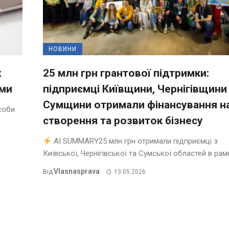
НОВИНИ
х
25 млн грн грантової підтримки:
ями
підприємці Київщини, Чернігівщини
Сумщини отримали фінансування н
соби
створення та розвиток бізнесу
AI SUMMARY25 млн грн отримали підприємці з
Київської, Чернігівської та Сумської областей в рамка
Vlasnasprava
Від
13.05.2026