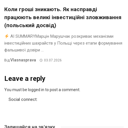
Коли гроші зникають. Як насправді
працюють великі інвестиційні зловживання
(польський досвід)
AI SUMMARYМарцін Марушчак розкриває механізми
інвестиційних шахрайств у Польщі через етапи формування
фальшивої довіри ...
Vlasnasprava
Від
03.07.2026
Leave a reply
You must be logged in to post a comment.
Social connect:
Залишайся на зв'язку