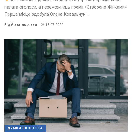
палата оголосила переможниць премії «Створено Жінками».
Перше місце здобула Олена Ковальчук ...
Vlasnasprava
Від
13.07.2026
ДУМКА ЕКСПЕРТА