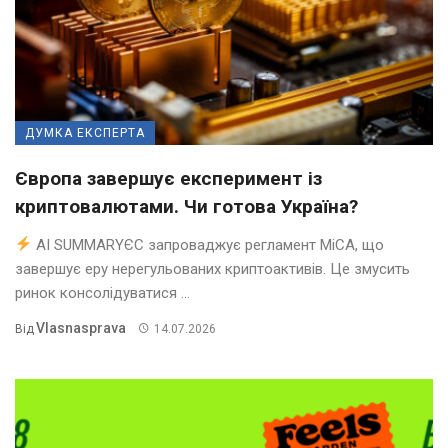
ДУМКА ЕКСПЕРТА
Європа завершує експеримент із
криптовалютами. Чи готова Україна?
AI SUMMARYЄС запроваджує регламент MiCA, що
завершує еру нерегульованих криптоактивів. Це змусить
ринок консолідуватися ...
Vlasnasprava
Від
14.07.2026