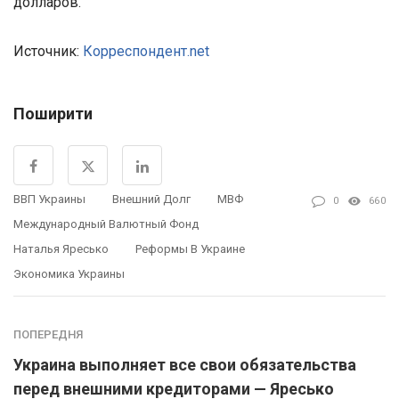
долларов.
Источник:
Корреспондент.net
Поширити
ВВП Украины
Внешний Долг
МВФ
0
660
Международный Валютный Фонд
Наталья Яресько
Реформы В Украине
Экономика Украины
ПОПЕРЕДНЯ
Украина выполняет все свои обязательства
перед внешними кредиторами — Яресько