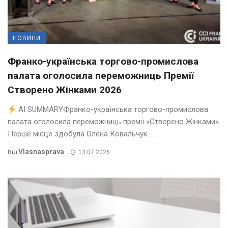
НОВИНИ
Франко-українська торгово-промислова
палата оголосила переможниць Премії
Створено Жінками 2026
AI SUMMARYФранко-українська торгово-промислова
палата оголосила переможниць премії «Створено Жінками».
Перше місце здобула Олена Ковальчук ...
Vlasnasprava
Від
13.07.2026