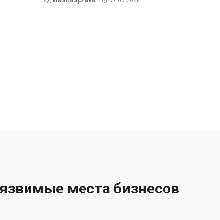
Vlasnasprava
Від
07.05.2026
уязвимые места бизнесов