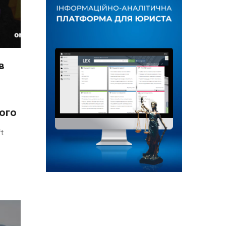
в
ого
t