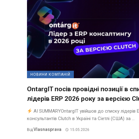
НОВИНИ КОМПАНІЙ
OntargIT посів провідні позиції в сп
лідерів ERP 2026 року за версією Cl
AI SUMMARYOntargIT увійшов до списку лідерів 
консультантів Clutch в Україні та Сіетлі (США) за ...
Vlasnasprava
Від
15.05.2026