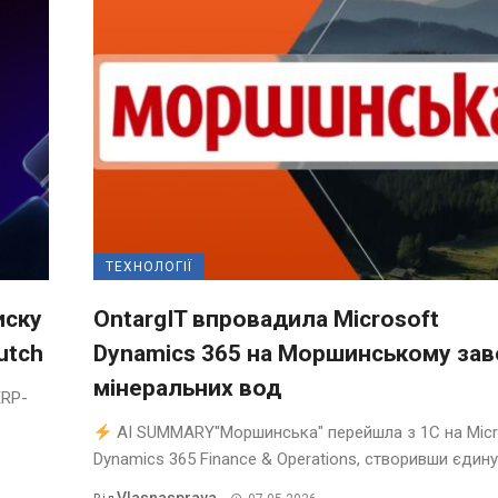
ТЕХНОЛОГІЇ
иску
OntargIT впровадила Microsoft
utch
Dynamics 365 на Моршинському зав
мінеральних вод
ERP-
AI SUMMARY"Моршинська" перейшла з 1С на Micr
Dynamics 365 Finance & Operations, створивши єдину .