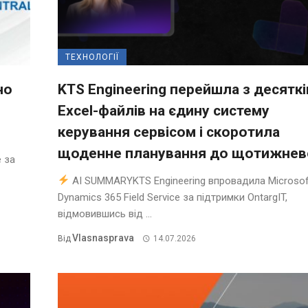
ТЕХНОЛОГІЇ
но
KTS Engineering перейшла з десяткі
Excel-файлів на єдину систему
керування сервісом і скоротила
щоденне планування до щотижнев
 за
AI SUMMARYKTS Engineering впровадила Microsof
Dynamics 365 Field Service за підтримки OntargIT,
відмовившись від ...
Vlasnasprava
Від
14.07.2026