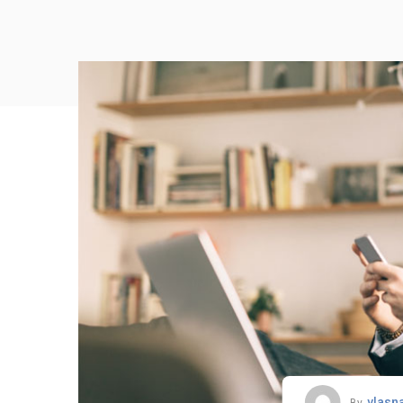
vlasn
By