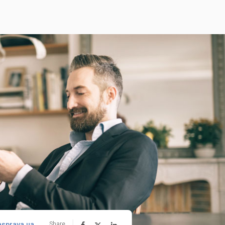
asprava.ua
Share