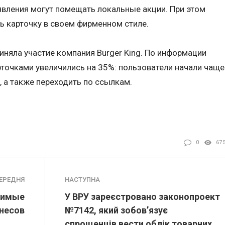
явления могут помещать локальные акции. При этом
ь карточку в своем фирменном стиле.
иняла участие компания Burger King. По информации
рточками увеличились на 35%: пользователи начали чаще
, а также переходить по ссылкам.
0
67
ЕРЕДНЯ
НАСТУПНА
вимые
У ВРУ зареєстровано законопроект
несов
№7142, який зобов’язує
спрощенців вести облік товарних