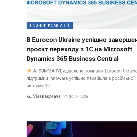
НОВИНИ КОМПАНІЙ
В Eurocon Ukraine успішно заверше
проєкт переходу з 1С на Microsoft
Dynamics 365 Business Central
AI SUMMARYБудівельна компанія Eurocon Ukraine
підтримки Innoware успішно перейшла з російської
системи 1С ...
Vlasnasprava
Від
30.07.2026