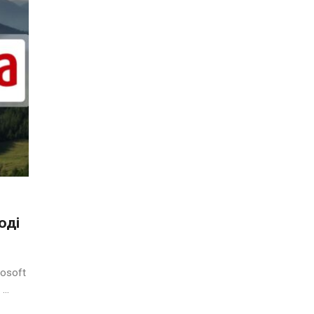
оді
osoft
..