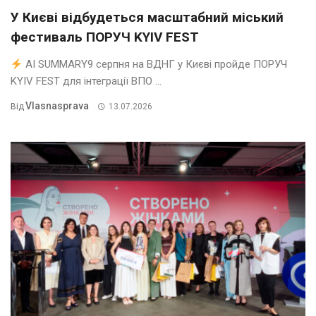
У Києві відбудеться масштабний міський
фестиваль ПОРУЧ KYIV FEST
AI SUMMARY9 серпня на ВДНГ у Києві пройде ПОРУЧ
KYIV FEST для інтеграції ВПО ...
Vlasnasprava
Від
13.07.2026