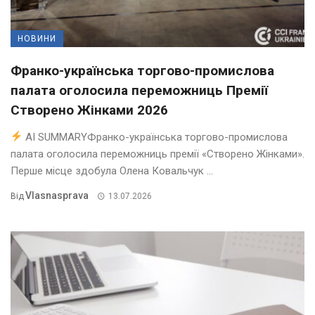
НОВИНИ
Франко-українська торгово-промислова
палата оголосила переможниць Премії
Створено Жінками 2026
AI SUMMARYФранко-українська торгово-промислова
палата оголосила переможниць премії «Створено Жінками».
Перше місце здобула Олена Ковальчук ...
Vlasnasprava
Від
13.07.2026