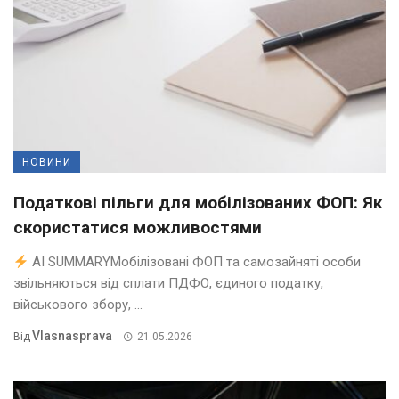
НОВИНИ
Податкові пільги для мобілізованих ФОП: Як
скористатися можливостями
AI SUMMARYМобілізовані ФОП та самозайняті особи
звільняються від сплати ПДФО, єдиного податку,
військового збору, ...
Vlasnasprava
Від
21.05.2026