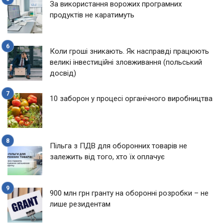
За використання ворожих програмних
продуктів не каратимуть
Коли гроші зникають. Як насправді працюють
великі інвестиційні зловживання (польський
досвід)
10 заборон у процесі органічного виробництва
Пільга з ПДВ для оборонних товарів не
залежить від того, хто їх оплачує
900 млн грн гранту на оборонні розробки – не
лише резидентам