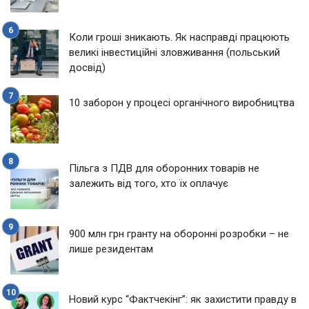
Коли гроші зникають. Як насправді працюють
великі інвестиційні зловживання (польський
досвід)
10 заборон у процесі органічного виробництва
Пільга з ПДВ для оборонних товарів не
залежить від того, хто їх оплачує
900 млн грн гранту на оборонні розробки – не
лише резидентам
Новий курс “Фактчекінг”: як захистити правду в