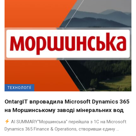
ТЕХНОЛОГІЇ
OntargIT впровадила Microsoft Dynamics 365
на Моршинському заводі мінеральних вод
AI SUMMARY"Моршинська" перейшла з 1С на Microsoft
Dynamics 365 Finance & Operations, створивши єдину ...