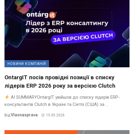
НОВИНИ КОМПАНІЙ
OntargIT посів провідні позиції в списку
лідерів ERP 2026 року за версією Clutch
AI SUMMARYOntargIT увійшов до списку лідерів ERP-
консультантів Clutch в Україні та Сіетлі (США) за ...
Vlasnasprava
Від
15.05.2026