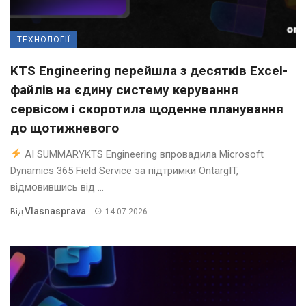
ТЕХНОЛОГІЇ
KTS Engineering перейшла з десятків Excel-
файлів на єдину систему керування
сервісом і скоротила щоденне планування
до щотижневого
AI SUMMARYKTS Engineering впровадила Microsoft
Dynamics 365 Field Service за підтримки OntargIT,
відмовившись від ...
Vlasnasprava
Від
14.07.2026