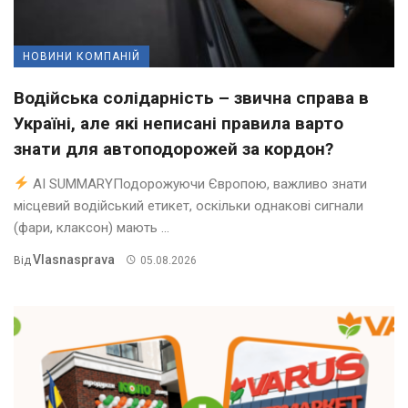
НОВИНИ КОМПАНІЙ
Водійська солідарність – звична справа в
Україні, але які неписані правила варто
знати для автоподорожей за кордон?
AI SUMMARYПодорожуючи Європою, важливо знати
місцевий водійський етикет, оскільки однакові сигнали
(фари, клаксон) мають ...
Vlasnasprava
Від
05.08.2026