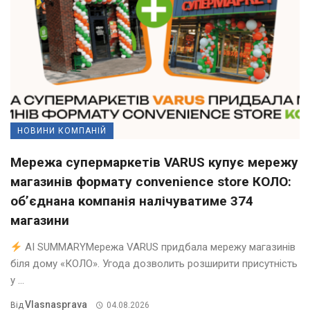
НОВИНИ КОМПАНІЙ
Мережа супермаркетів VARUS купує мережу
магазинів формату convenience store КОЛО:
об’єднана компанія налічуватиме 374
магазини
AI SUMMARYМережа VARUS придбала мережу магазинів
біля дому «КОЛО». Угода дозволить розширити присутність
у ...
Vlasnasprava
Від
04.08.2026