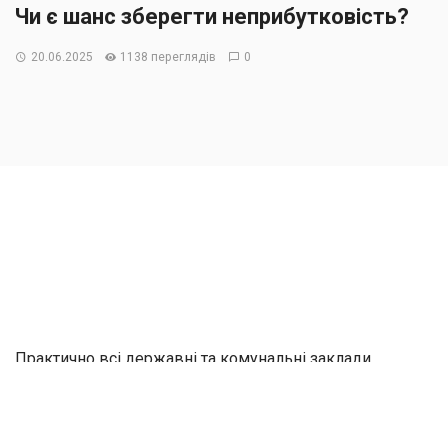
Чи є шанс зберегти неприбутковість?
20.06.2025
1138 переглядів
0
Практично всі державні та комунальні заклади
охорони здоров’я є неприбутковими організаціями.
Такий податковий статус вимагає дотримання певних
вимог, проте дозволяє не бути платниками податку на