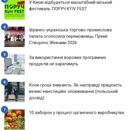
У Києві відбудеться масштабний міський
фестиваль ПОРУЧ KYIV FEST
Франко-українська торгово-промислова
палата оголосила переможниць Премії
Створено Жінками 2026
За використання ворожих програмних
продуктів не каратимуть
Коли гроші зникають. Як насправді працюють
великі інвестиційні зловживання (польський
досвід)
10 заборон у процесі органічного виробництва