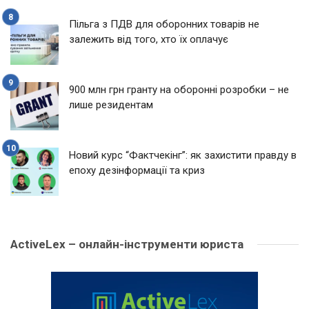
Пільга з ПДВ для оборонних товарів не
залежить від того, хто їх оплачує
900 млн грн гранту на оборонні розробки – не
лише резидентам
Новий курс “Фактчекінг”: як захистити правду в
епоху дезінформації та криз
ActiveLex – онлайн-інструменти юриста