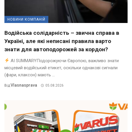
НОВИНИ КОМПАНІЙ
Водійська солідарність – звична справа в
Україні, але які неписані правила варто
знати для автоподорожей за кордон?
AI SUMMARYПодорожуючи Європою, важливо знати
місцевий водійський етикет, оскільки однакові сигнали
(фари, клаксон) мають ...
Vlasnasprava
Від
05.08.2026