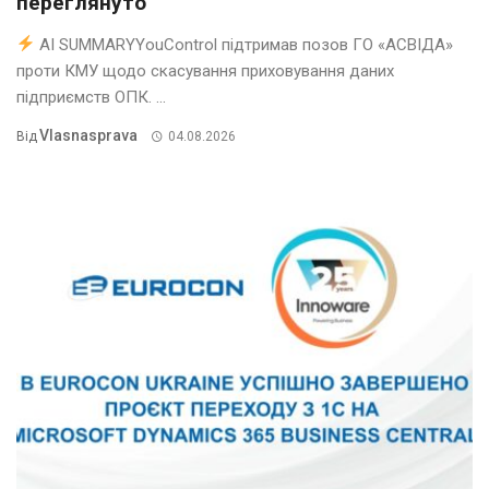
переглянуто
AI SUMMARYYouControl підтримав позов ГО «АСВІДА»
проти КМУ щодо скасування приховування даних
підприємств ОПК. ...
Vlasnasprava
Від
04.08.2026