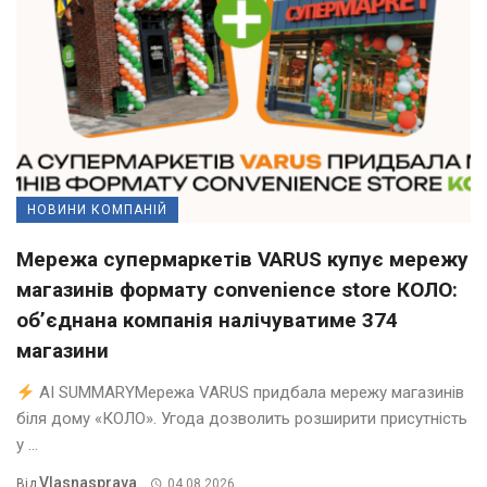
НОВИНИ КОМПАНІЙ
Мережа супермаркетів VARUS купує мережу
магазинів формату convenience store КОЛО:
об’єднана компанія налічуватиме 374
магазини
AI SUMMARYМережа VARUS придбала мережу магазинів
біля дому «КОЛО». Угода дозволить розширити присутність
у ...
Vlasnasprava
Від
04.08.2026