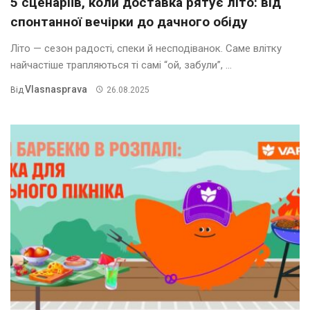
5 сценаріїв, коли доставка рятує літо: від
спонтанної вечірки до дачного обіду
Літо — сезон радості, спеки й несподіванок. Саме влітку
найчастіше трапляються ті самі “ой, забули”, ...
Vlasnasprava
Від
26.08.2025