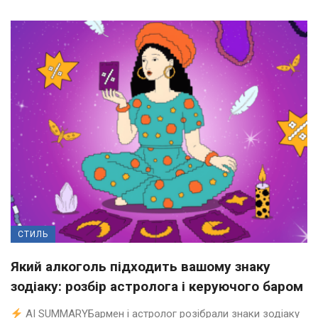
СТИЛЬ
Який алкоголь підходить вашому знаку
зодіаку: розбір астролога і керуючого баром
AI SUMMARYБармен і астролог розібрали знаки зодіаку