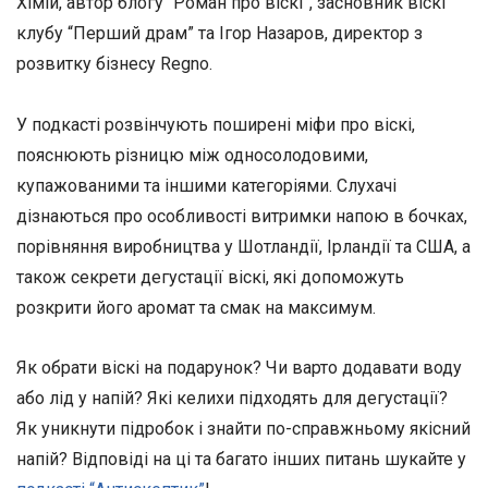
Хімій, автор блогу “Роман про віскі”, засновник віскі
клубу “Перший драм” та Ігор Назаров, директор з
розвитку бізнесу Regno.
У подкасті розвінчують поширені міфи про віскі,
пояснюють різницю між односолодовими,
купажованими та іншими категоріями. Слухачі
дізнаються про особливості витримки напою в бочках,
порівняння виробництва у Шотландії, Ірландії та США, а
також секрети дегустації віскі, які допоможуть
розкрити його аромат та смак на максимум.
Як обрати віскі на подарунок? Чи варто додавати воду
або лід у напій? Які келихи підходять для дегустації?
Як уникнути підробок і знайти по-справжньому якісний
напій? Відповіді на ці та багато інших питань шукайте у