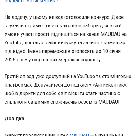
подкасті “Антискептик”
!
На додачу, у цьому епізоді оголосили конкурс. Двоє
слухачів отримають ексклюзивні набори для віскі!
Умови участі прості: підпишіться на канал MAUDAU на
YouTube, поставте лайк випуску та залиште коментар
під відео. Імена переможців оголосять до 10 січня
2025 року у соціальних мережах подкасту.
Третій епізод уже доступний на YouTube та стрімінгових
платформах. Долучайтеся до подкасту «Антискептик»,
щоб відкрити для себе світ віскі та стати частиною
спільноти свідомих споживачів разом із MAUDAU!
Довідка
Маркет повсякденних штук
MAUDAU
— український