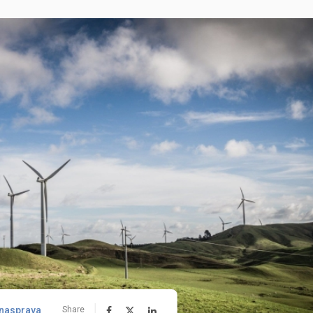
nasprava
Share