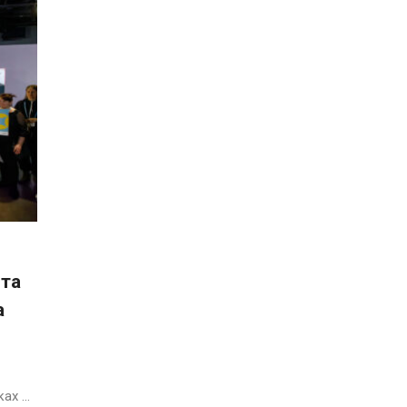
 та
а
х ...