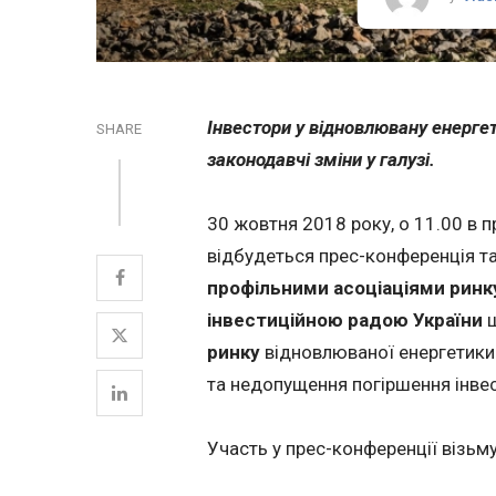
Інвестори у відновлювану енерг
SHARE
законодавчі зміни у галузі.
30 жовтня 2018 року, о 11.00 в п
відбудеться прес-конференція т
профільними асоціаціями ринк
інвестиційною радою України
щ
ринку
відновлюваної енергетики.
та недопущення погіршення інвест
Участь у прес-конференції візьму