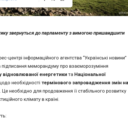
етику звернуться до парламенту з вимогою пришвидшити
рес-центрі інформаційного агентства “Українські новини”
а підписання меморандуму про взаєморозуміння
у відновлюваної енергетики
та
Національної
одо необхідності
термінового запровадження змін н
 Це необхідно для продовження її стабільного розвитку
иційного клімату в країні.
ть: