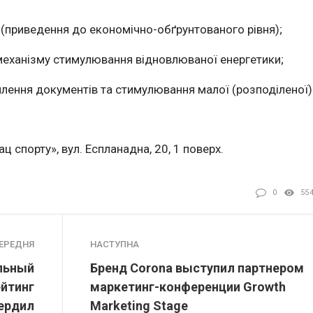
(приведення до економічно-обґрунтованого рівня);
еханізму стимулювання відновлюваної енергетики;
ення документів та стимулювання малої (розподіленої)
ац спорту», вул. Еспланадна, 20, 1 поверх.
0
55
ЕРЕДНЯ
НАСТУПНА
льный
Бренд Corona выступил партнером
йтинг
маркетинг-конференции Growth
ердил
Marketing Stage