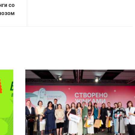
ги со
нозом