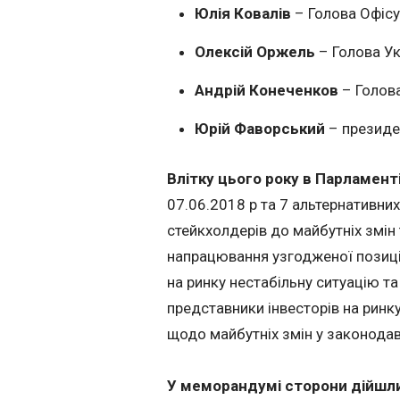
Юлія Ковалів
– Голова Офісу
Олексій Оржель
– Голова Ук
Андрій Конеченков
– Голова
Юрій Фаворський
– президен
Влітку цього року в Парламен
07.06.2018 р та 7 альтернативни
стейкхолдерів до майбутніх змін 
напрацювання узгодженої позиці
на ринку нестабільну ситуацію та
представники інвесторів на ринк
щодо майбутніх змін у законодав
У меморандумі сторони дійшл