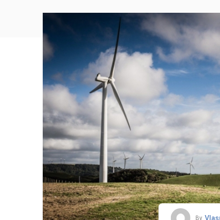
Vlas
By