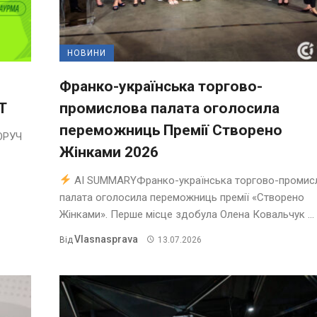
НОВИНИ
Франко-українська торгово-
T
промислова палата оголосила
переможниць Премії Створено
ОРУЧ
Жінками 2026
AI SUMMARYФранко-українська торгово-промис
палата оголосила переможниць премії «Створено
Жінками». Перше місце здобула Олена Ковальчук ...
Vlasnasprava
Від
13.07.2026