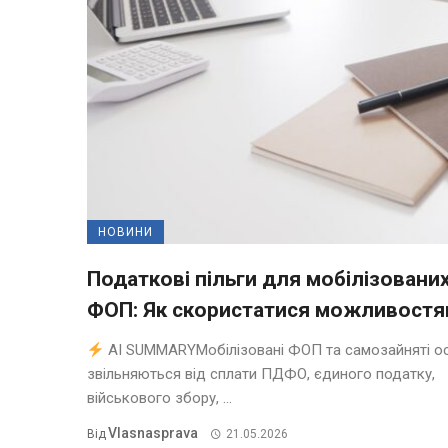
НОВИНИ
Податкові пільги для мобілізовани
ФОП: Як скористатися можливост
AI SUMMARYМобілізовані ФОП та самозайняті о
звільняються від сплати ПДФО, єдиного податку,
військового збору, ...
Vlasnasprava
Від
21.05.2026