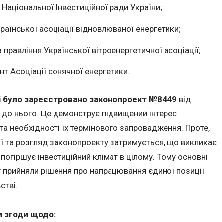
 Національної Інвестиційної ради України;
раїнської асоціації відновлюваної енергетики;
 правління Української вітроенергетичної асоціації;
т Асоціації сонячної енергетики.
ті було зареєстровано законопроект №8449
від
х до нього. Це демонструє підвищений інтерес
та необхідності їх термінового запровадження. Проте,
ї та розгляд законопроекту затримується, що викликає
 погіршує інвестиційний клімат в цілому. Тому основні
у прийняли рішення про напрацювання єдиної позиції
стві.
и згоди щодо: