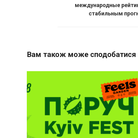
международные рейтин
стабильным прог
Вам також може сподобатися