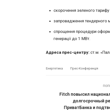
скорочення зеленого тарифу 
запровадження тендерного м
спрощення процедури оформл
генерації до 1 МВт.
Адреса прес-центру:
ст.м. «Пал
Енергетика
Прес-Конференція
ПОП
Fitch повысил национа
долгосрочный ре
ПриватБанка и подтв