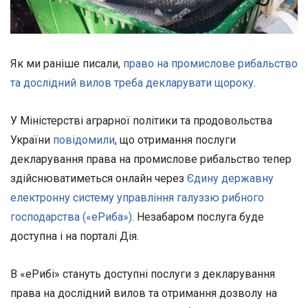
Як ми раніше писали,
право на промислове рибальство
та дослідний вилов треба декларувати щороку
.
У Міністерстві аграрної політики та продовольства
України
повідомили
, що отримання послуги
декларування права на промислове рибальство тепер
здійснюватиметься онлайн через
Єдину державну
електронну систему управління галуззю рибного
господарства («еРиба»)
. Незабаром послуга буде
доступна і на порталі Дія.
В «еРибі» стануть доступні послуги з декларування
права на дослідний вилов та отримання дозволу на