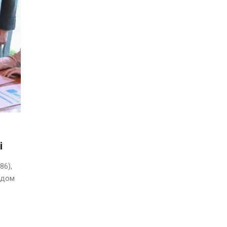
і
86),
ядом