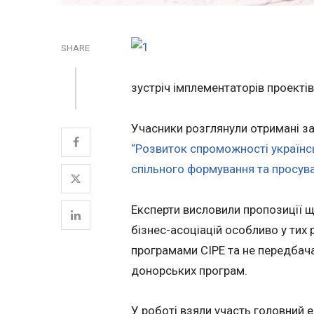
SHARE
зустріч імплементаторів проектів
Учасники розглянули отримані зая
“Розвиток спроможності українсь
спільного формування та просув
Експерти висловили пропозиції щ
бізнес-асоціацій особливо у тих 
програмами CIPE та не передбач
донорських програм.
У роботі взяли участь головний 