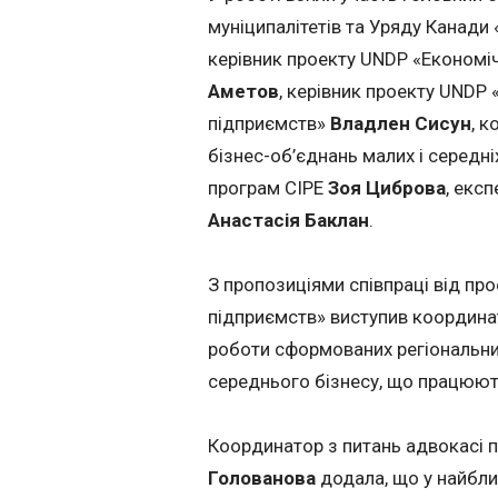
муніципалітетів та Уряду Канади
керівник проекту UNDP «Економі
Аметов
, керівник проекту UNDP 
підприємств»
Владлен Сисун
, 
бізнес-об’єднань малих і середн
програм CIPE
Зоя Циброва
, екс
Анастасія Баклан
.
З пропозиціями співпраці від пр
підприємств» виступив координ
роботи сформованих регіональних 
середнього бізнесу, що працюють
Координатор з питань адвокасі 
Голованова
додала, що у найбл