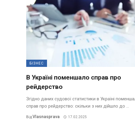
БІЗНЕС
В Україні поменшало справ про
рейдерство
Згідно даних судової статистики в Україні поменш
справ про рейдерство: скільки з них дійшло до ...
Vlasnasprava
Від
17.02.2025