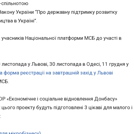
с-спільнотою
Закону України “Про державну підтримку розвитку
цтва в Україні”.
а учасників Національної платформи МСБ до участі в
 листопада у Львові, 30 листопада в Одесі, 11 грудня у
а форма реєстрації на завтрашній захід у Львові
МСБ.
DP «Економічне і соціальне відновлення Донбасу»
х цього проекту будуть підготовлені 3 цікаві для малого і
:
 для мікробізнесу)