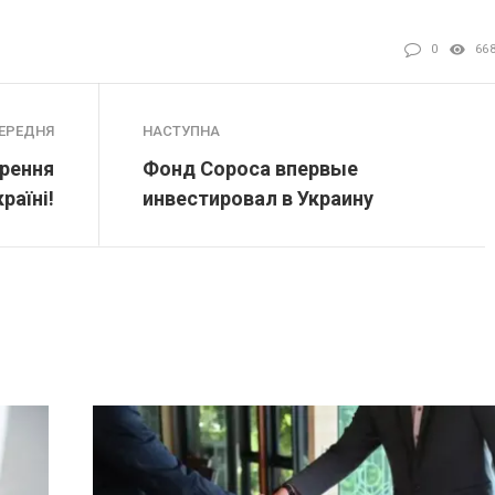
0
66
ЕРЕДНЯ
НАСТУПНА
рення
Фонд Сороса впервые
раїні!
инвестировал в Украину