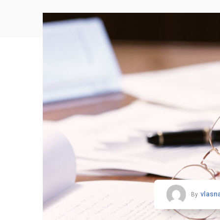
vlasn
By