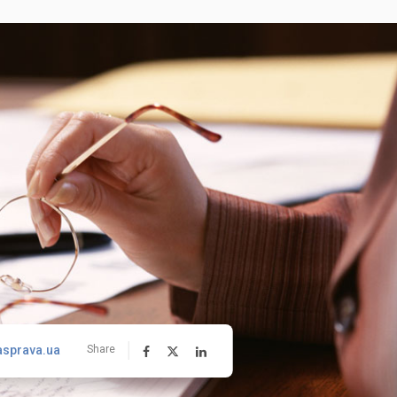
asprava.ua
Share