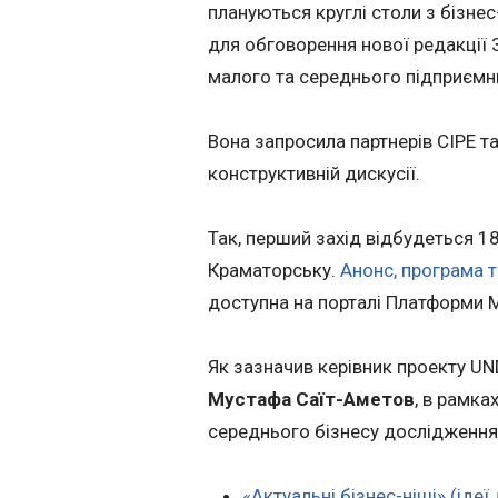
плануються круглі столи з бізне
для обговорення нової редакції 
малого та середнього підприємни
Вона запросила партнерів CIPE т
конструктивній дискусії.
Так, перший захід відбудеться 18
Краматорську.
Анонс, програма т
доступна на порталі Платформи 
Як зазначив керівник проекту UN
Мустафа Саїт-Аметов
, в рамка
середнього бізнесу дослідження
«Актуальні бізнес-ніші» (ідеї