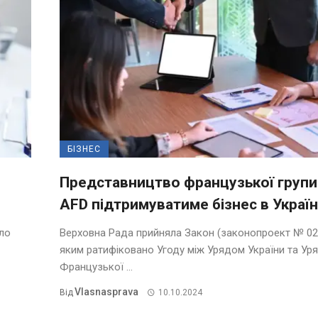
БІЗНЕС
Представництво французької групи
AFD підтримуватиме бізнес в Україн
ало
Верховна Рада прийняла Закон (законопроект № 02
яким ратифіковано Угоду між Урядом України та Ур
Французької ...
Vlasnasprava
Від
10.10.2024