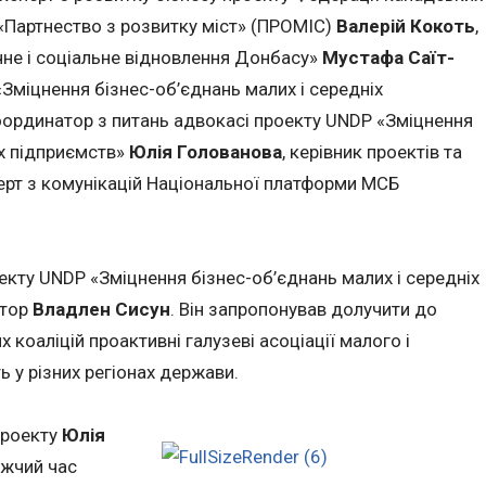
 «Партнество з розвитку міст» (ПРОМІС)
Валерій Кокоть
,
чне і соціальне відновлення Донбасу»
Мустафа Саїт-
«Зміцнення бізнес-об’єднань малих і середніх
координатор з питань адвокасі проекту UNDP «Зміцнення
іх підприємств»
Юлія Голованова
, керівник проектів та
перт з комунікацій Національної платформи МСБ
оекту UNDP «Зміцнення бізнес-об’єднань малих і середніх
атор
Владлен Сисун
. Він запропонував долучити до
коаліцій проактивні галузеві асоціації малого і
 у різних регіонах держави.
проекту
Юлія
ижчий час