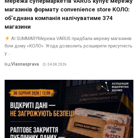
Мережа супермаркетів VARUS купує мережу
магазинів формату convenience store КОЛО:
об’єднана компанія налічуватиме 374
магазини
AI SUMMARYМережа VARUS придбала мережу магазинів
біля дому «КОЛО». Угода дозволить розширити присутність
у ...
Vlasnasprava
Від
04.08.2026