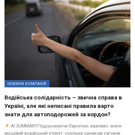
НОВИНИ КОМПАНІЙ
Водійська солідарність – звична справа в
Україні, але які неписані правила варто
знати для автоподорожей за кордон?
AI SUMMARYПодорожуючи Європою, важливо знати
місцевий водійський етикет, оскільки однакові сигнали