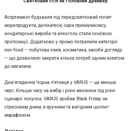
Святковий стіл як головний драйвер
Асортимент будували під передсвятковий попит:
морепродукти, делікатеси, сири преміумкласу,
кондитерські вироби та алкоголь стали основою
пропозиції. Додатково у промо потрапили категорії
non-food — побутова хімія, косметика, засоби догляду
— що дозволило закрити кілька потреб одним візитом
до магазину.
Девʼятиденна Чорна п’ятниця у VARUS — це менше
черг, більше часу на вибір і різні механіки під різні
сценарії покупок. VARUS зробив Black Friday не
стресовим днем, а зручним та вигідним шопінг-
марафоном.