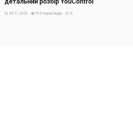
детальний розбір YouControl
28.11.2025
313 переглядів
0
За результатами “Експрес-аналізу” YouControl, 5 817
компаній та 686 ФОПів в Україні ймовірно мають певні
зв’язки з російським бізнесом станом на листопад
2025 року. Найбільше таких підприємств