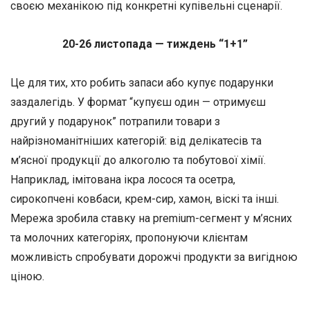
своєю механікою під конкретні купівельні сценарії.
20-26 листопада — тиждень “1+1”
Це для тих, хто робить запаси або купує подарунки
заздалегідь. У формат “купуєш один — отримуєш
другий у подарунок” потрапили товари з
найрізноманітніших категорій: від делікатесів та
м’ясної продукції до алкоголю та побутової хімії.
Наприклад, імітована ікра лосося та осетра,
сирокопчені ковбаси, крем-сир, хамон, віскі та інші.
Мережа зробила ставку на premium-сегмент у м’ясних
та молочних категоріях, пропонуючи клієнтам
можливість спробувати дорожчі продукти за вигідною
ціною.