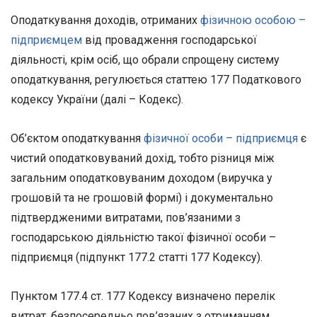
Оподаткування доходів, отриманих
фізичною особою –
підприємцем
від провадження господарської
діяльності, крім осіб, що обрали спрощену систему
оподаткування, регулюється статтею 177 Податкового
кодексу України (далі – Кодекс).
Об’єктом оподаткування
фізичної особи – підприємця
є
чистий оподатковуваний дохід, тобто різниця між
загальним оподатковуваним доходом (виручка у
грошовій та не грошовій формі) і документально
підтвердженими витратами, пов’язаними з
господарською діяльністю такої фізичної особи –
підприємця (підпункт 177.2 статті 177 Кодексу).
Пунктом 177.4 ст. 177 Кодексу визначено перелік
витрат, безпосередньо пов’язаних з отриманням