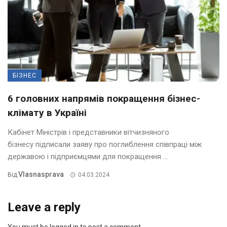
БІЗНЕС
6 головних напрямів покращення бізнес-
клімату в Україні
Кабінет Міністрів і представники вітчизняного
бізнесу підписали заяву про поглиблення співпраці між
державою і підприємцями для покращення ...
Vlasnasprava
Від
04.03.2024
Leave a reply
You must be logged in to post a comment.