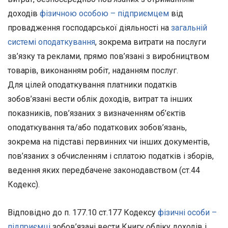
доходів
фізичною особою – підприємцем
від
провадження господарської діяльності на
загальній
системі оподаткування
, зокрема витрати на послуги
зв’язку та реклами, прямо пов’язані з виробництвом
товарів, виконанням робіт, наданням послуг.
Для цілей оподаткування платники податків
зобов’язані вести облік доходів, витрат та інших
показників, пов’язаних з визначенням об’єктів
оподаткування та/або податкових зобов’язань,
зокрема на підставі первинних чи інших документів,
пов’язаних з обчисленням і сплатою податків і зборів,
ведення яких передбачене законодавством (ст.44
Кодекс).
Відповідно до п. 177.10 ст.177 Кодексу
фізичні особи –
підприємці
зобов’язані вести Книгу обліку доходів і