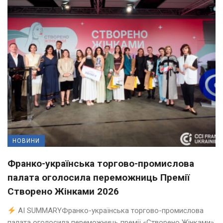
НОВИНИ
Франко-українська торгово-промислова
палата оголосила переможниць Премії
Створено Жінками 2026
AI SUMMARYФранко-українська торгово-промислова
палата оголосила переможниць премії «Створено Жінками».