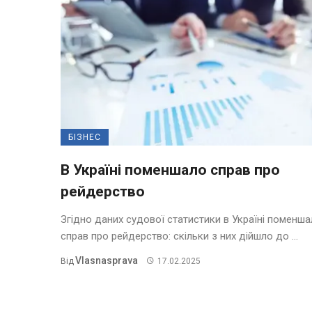
БІЗНЕС
В Україні поменшало справ про
рейдерство
Згідно даних судової статистики в Україні поменш
справ про рейдерство: скільки з них дійшло до ...
Vlasnasprava
Від
17.02.2025