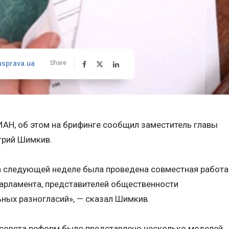
asprava.ua
Share
АН, об этом на брифинге сообщил заместитель главы
трий Шимкив.
а следующей неделе была проведена совместная работа
парламента, представителей общественности
ьных разногласий», — сказал Шимкив.
ацсовета реформ было представлено несколько моделей