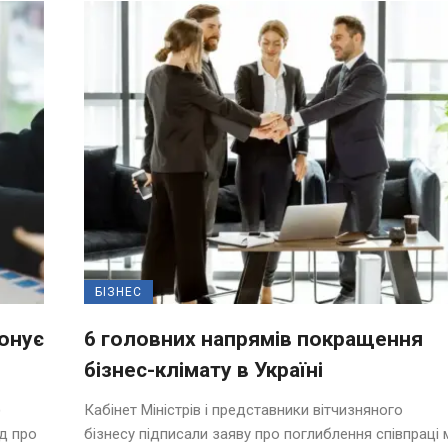
БІЗНЕС
понує
6 головних напрямів покращення
бізнес-клімату в Україні
)
Кабінет Міністрів і представники вітчизняного
д про
бізнесу підписали заяву про поглиблення співпраці 