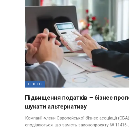
БІЗНЕС
Підвищення податків – бізнес про
шукати альтернативу
Компанії-члени Європейської бізнес асоціації (ЄБА
сподіваються, що замість законопроекту № 11416-