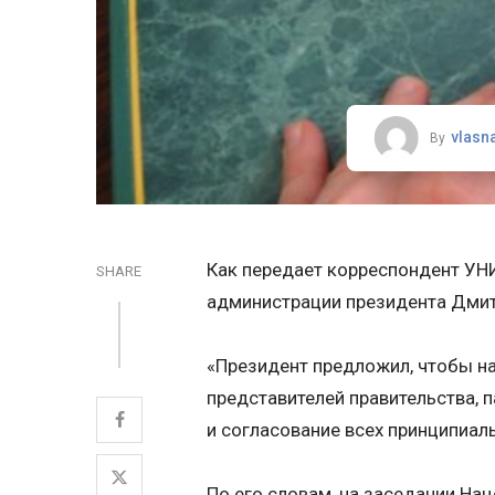
vlasn
By
Как передает корреспондент УНИ
SHARE
администрации президента Дми
«Президент предложил, чтобы н
представителей правительства, 
и согласование всех принципиал
По его словам, на заседании Н