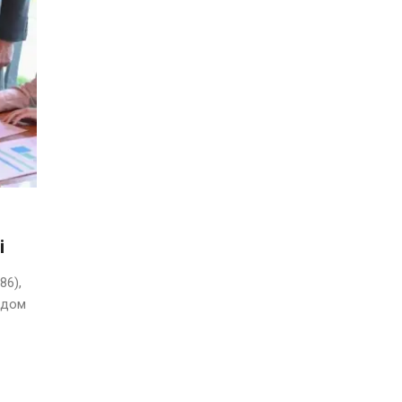
і
86),
ядом