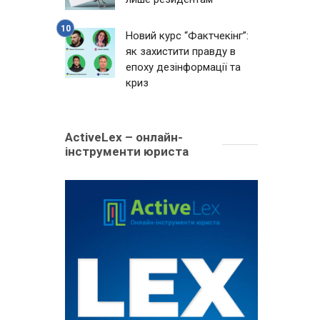
Новий курс “Фактчекінг”:
як захистити правду в
епоху дезінформації та
криз
ActiveLex – онлайн-
інструменти юриста
1