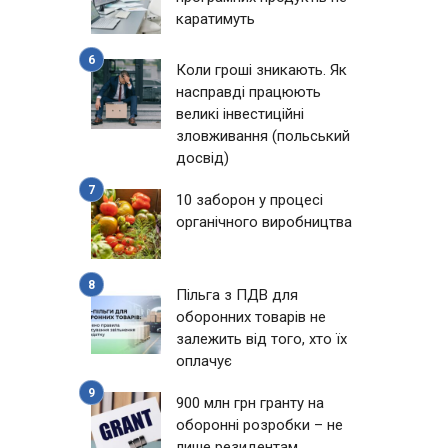
каратимуть
Коли гроші зникають. Як
насправді працюють
великі інвестиційні
зловживання (польський
досвід)
10 заборон у процесі
органічного виробництва
Пільга з ПДВ для
оборонних товарів не
залежить від того, хто їх
оплачує
900 млн грн гранту на
оборонні розробки – не
лише резидентам