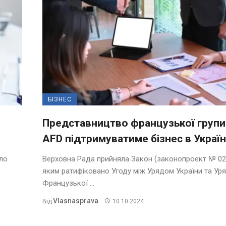
БІЗНЕС
Представництво французької групи
AFD підтримуватиме бізнес в Україн
ало
Верховна Рада прийняла Закон (законопроект № 02
яким ратифіковано Угоду між Урядом України та Ур
Французької ...
Vlasnasprava
Від
10.10.2024