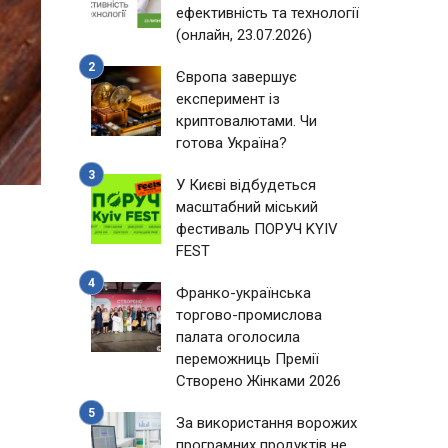
ефективність та технології
(онлайн, 23.07.2026)
Європа завершує
експеримент із
криптовалютами. Чи
готова Україна?
У Києві відбудеться
масштабний міський
фестиваль ПОРУЧ KYIV
FEST
Франко-українська
торгово-промислова
палата оголосила
переможниць Премії
Створено Жінками 2026
За використання ворожих
програмних продуктів не