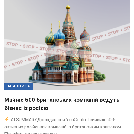
АНАЛІТИКА
Майже 500 британських компаній ведуть
бізнес із росією
AI SUMMARYДослідження YouControl виявило 495
активних російських компаній із британським капіталом.
Більшість зосереджена у ...