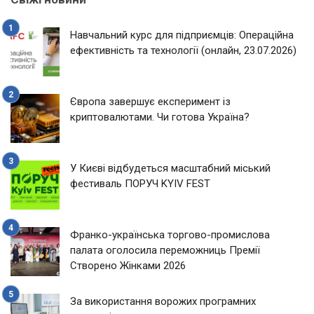
Навчальний курс для підприємців: Операційна
ефективність та технології (онлайн, 23.07.2026)
Європа завершує експеримент із
криптовалютами. Чи готова Україна?
У Києві відбудеться масштабний міський
фестиваль ПОРУЧ KYIV FEST
Франко-українська торгово-промислова
палата оголосила переможниць Премії
Створено Жінками 2026
За використання ворожих програмних