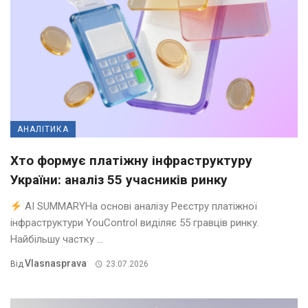
АНАЛІТИКА
Хто формує платіжну інфраструктуру
України: аналіз 55 учасників ринку
AI SUMMARYНа основі аналізу Реєстру платіжної
інфраструктури YouControl виділяє 55 гравців ринку.
Найбільшу частку ...
Vlasnasprava
Від
23.07.2026