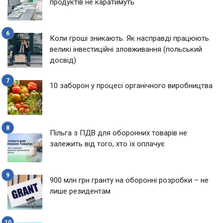
продуктів не каратимуть
Коли гроші зникають. Як насправді працюють
великі інвестиційні зловживання (польський
досвід)
10 заборон у процесі органічного виробництва
Пільга з ПДВ для оборонних товарів не
залежить від того, хто їх оплачує
900 млн грн гранту на оборонні розробки – не
лише резидентам