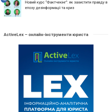
Новий курс “Фактчекінг”: як захистити правду в
епоху дезінформації та криз
ActiveLex – онлайн-інструменти юриста