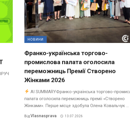
НОВИНИ
Франко-українська торгово-
T
промислова палата оголосила
переможниць Премії Створено
ОРУЧ
Жінками 2026
AI SUMMARYФранко-українська торгово-промис
палата оголосила переможниць премії «Створено
Жінками». Перше місце здобула Олена Ковальчук ...
Vlasnasprava
Від
13.07.2026