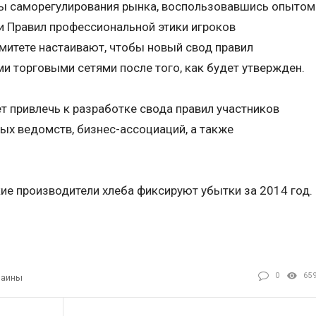
ы саморегулирования рынка, воспользовавшись опытом
и Правил профессиональной этики игроков
митете настаивают, чтобы новый свод правил
и торговыми сетями после того, как будет утвержден.
 привлечь к разработке свода правил участников
ых ведомств, бизнес-ассоциаций, а также
ие производители хлеба фиксируют убытки за 2014 год.
0
65
раины