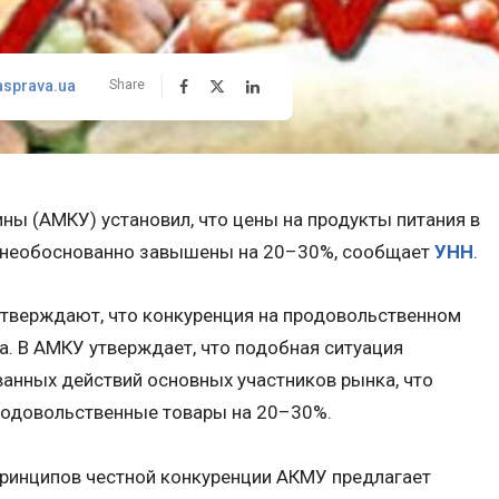
asprava.ua
Share
ы (АМКУ) установил, что цены на продукты питания в
а необоснованно завышены на 20–30%, сообщает
УНН
.
тверждают, что конкуренция на продовольственном
а. В АМКУ утверждает, что подобная ситуация
ванных действий основных участников рынка, что
родовольственные товары на 20–30%.
ринципов честной конкуренции АКМУ предлагает