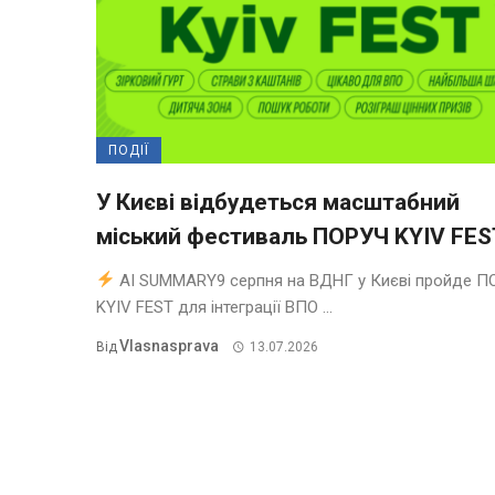
ПОДІЇ
У Києві відбудеться масштабний
міський фестиваль ПОРУЧ KYIV FES
AI SUMMARY9 серпня на ВДНГ у Києві пройде П
KYIV FEST для інтеграції ВПО ...
Vlasnasprava
Від
13.07.2026