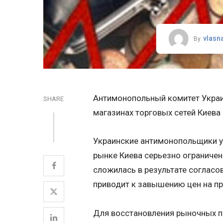
vlasn
By
Антимонопольный комитет Украин
SHARE
магазинах торговых сетей Киев
Украинские антимонопольщики у
рынке Киева серьезно ограничен
сложилась в результате согласо
приводит к завышению цен на п
Для восстановления рыночных п