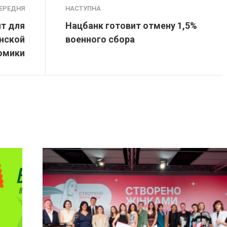
ЕРЕДНЯ
НАСТУПНА
т для
Нацбанк готовит отмену 1,5%
нской
военного сбора
омики