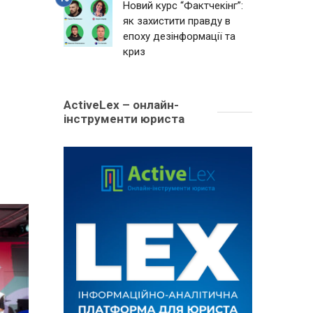
Новий курс “Фактчекінг”:
як захистити правду в
епоху дезінформації та
криз
ActiveLex – онлайн-
інструменти юриста