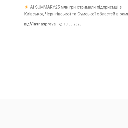
AI SUMMARY25 млн грн отримали підприємці з
Київської, Чернігівської та Сумської областей в рамка
Vlasnasprava
Від
13.05.2026