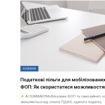
НОВИНИ
Податкові пільги для мобілізовани
ФОП: Як скористатися можливост
AI SUMMARYМобілізовані ФОП та самозайняті о
звільняються від сплати ПДФО, єдиного податку,