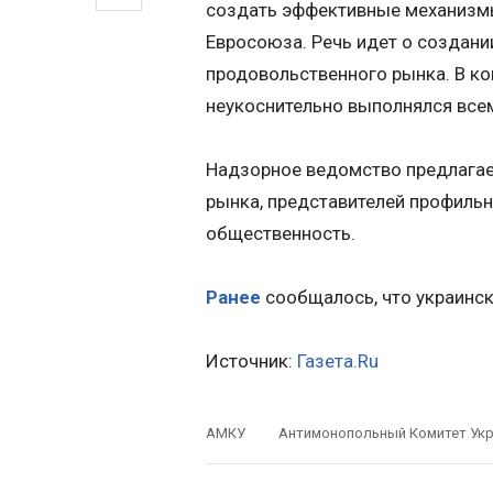
создать эффективные механизм
Евросоюза. Речь идет о создани
продовольственного рынка. В ко
неукоснительно выполнялся всем
Надзорное ведомство предлагает
рынка, представителей профильн
общественность.
Ранее
сообщалось, что украинск
Источник:
Газета.Ru
АМКУ
Антимонопольный Комитет Ук