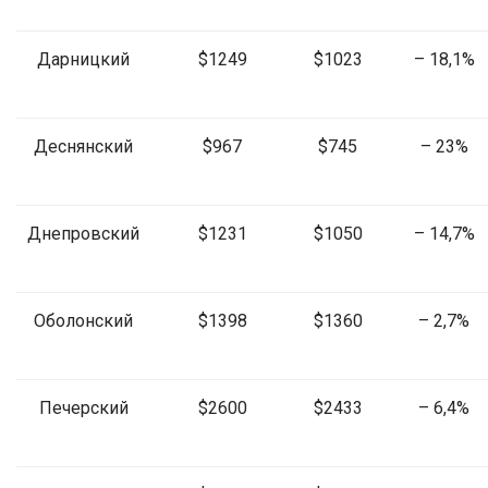
Дарницкий
$1249
$1023
– 18,1%
Деснянский
$967
$745
– 23%
Днепровский
$1231
$1050
– 14,7%
Оболонский
$1398
$1360
– 2,7%
Печерский
$2600
$2433
– 6,4%