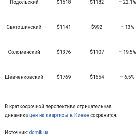
Подольский
$1518
$1182
– 22,1%
Святошинский
$1141
$992
– 13%
Соломенский
$1376
$1107
– 19,5%
Шевченковский
$1769
$1654
– 6,5%
В краткосрочной перспективе отрицательная
динамика
цен на квартиры в Киеве
сохранится.
Источник:
domik.ua