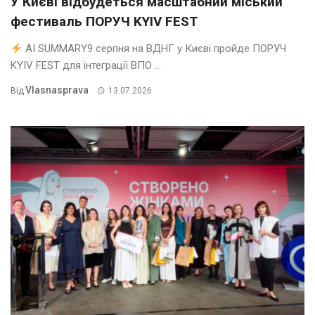
У Києві відбудеться масштабний міський
фестиваль ПОРУЧ KYIV FEST
AI SUMMARY9 серпня на ВДНГ у Києві пройде ПОРУЧ
KYIV FEST для інтеграції ВПО ...
Vlasnasprava
Від
13.07.2026