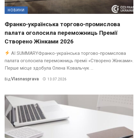
НОВИНИ
Франко-українська торгово-промислова
палата оголосила переможниць Премії
Створено Жінками 2026
AI SUMMARYФранко-українська торгово-промислова
палата оголосила переможниць премії «Створено Жінками».
Перше місце здобула Олена Ковальчук ...
Vlasnasprava
Від
13.07.2026