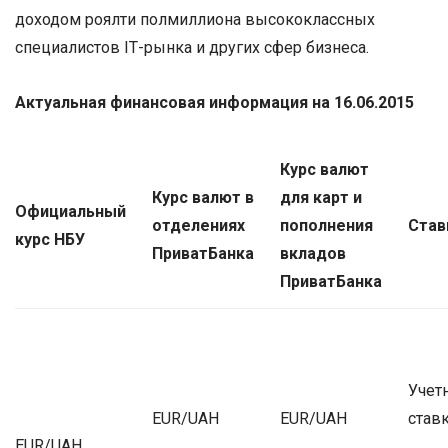
доходом роялти полмиллиона высококлассных
специалистов ІТ-рынка и других сфер бизнеса.
Актуальная финансовая информация на 16.06.2015
Курс валют
Курс валют в
для карт и
Официальный
отделениях
пополнения
Став
курс НБУ
ПриватБанка
вкладов
ПриватБанка
Учет
EUR/UAH
EUR/UAH
ставк
EUR/UAH