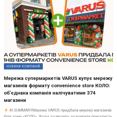
НОВИНИ КОМПАНІЙ
Мережа супермаркетів VARUS купує мережу
магазинів формату convenience store КОЛО:
об’єднана компанія налічуватиме 374
магазини
AI SUMMARYМережа VARUS придбала мережу магазинів
біля дому «КОЛО». Угода дозволить розширити присутність