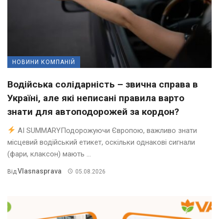
НОВИНИ КОМПАНІЙ
Водійська солідарність – звична справа в
Україні, але які неписані правила варто
знати для автоподорожей за кордон?
AI SUMMARYПодорожуючи Європою, важливо знати
місцевий водійський етикет, оскільки однакові сигнали
(фари, клаксон) мають ...
Vlasnasprava
Від
05.08.2026