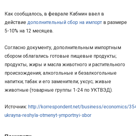
Как сообщалось, в феврале Кабмин ввел в
действие
дополнительный сбор на импорт
в размере
5-10% на 12 месяцев.
Согласно документу, дополнительным импортным
сбором облагались готовые пищевые продукты;
продукты, жиры и масла животного и растительного
происхождения; алкогольные и безалкогольные
напитки; табак и его заменители; уксус; живые
животные (товарные группы 1-24 по УКТВЭД).
Источник:
http://korrespondent.net/business/economics/35
ukrayna-reshyla-otmenyt-ymportnyi-sbor