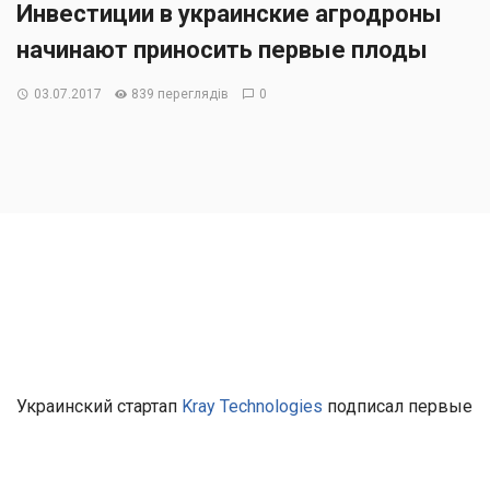
Инвестиции в украинские агродроны
начинают приносить первые плоды
03.07.2017
839 переглядів
0
Украинский стартап
Kray Technologies
подписал первые
контракты на производство агродронов на
американском рынке (США и Канада).
Необходимые