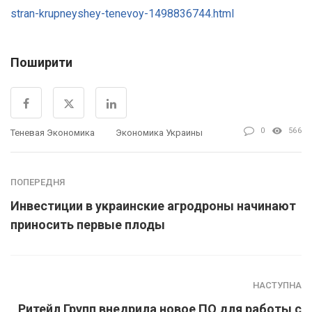
stran-krupneyshey-tenevoy-1498836744.html
Поширити
0
566
Теневая Экономика
Экономика Украины
ПОПЕРЕДНЯ
Инвестиции в украинские агродроны начинают
приносить первые плоды
НАСТУПНА
Ритейл Групп внедрила новое ПО для работы с