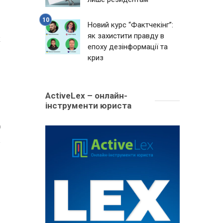
Новий курс “Фактчекінг”:
як захистити правду в
к
епоху дезінформації та
криз
ActiveLex – онлайн-
інструменти юриста
0