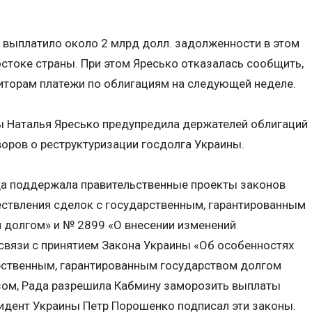
е выплатило около 2 млрд долл. задолженности в этом
остоке страны. При этом Яресько отказалась сообщить,
иторам платежи по облигациям на следующей неделе.
ы Наталья Яресько предупредила держателей облигаций
воров о реструктуризации госдолга Украины.
да поддержала правительственные проекты законов
ствления сделок с государственным, гарантированным
 долгом» и № 2899 «О внесении изменений
связи с принятием Закона Украины «Об особенностях
рственным, гарантированным государством долгом
зом, Рада разрешила Кабмину заморозить выплаты
идент Украины Петр Порошенко подписал эти законы.