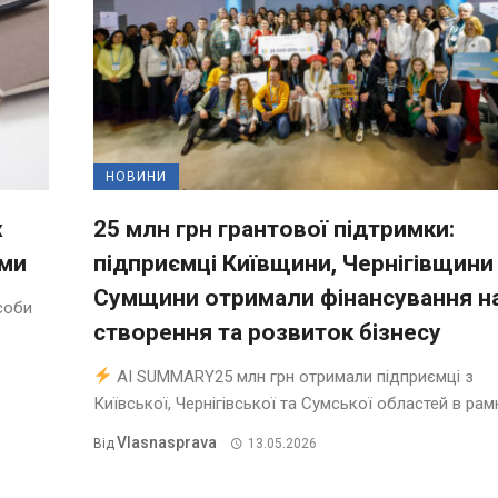
НОВИНИ
х
25 млн грн грантової підтримки:
ями
підприємці Київщини, Чернігівщини
Сумщини отримали фінансування н
соби
створення та розвиток бізнесу
AI SUMMARY25 млн грн отримали підприємці з
Київської, Чернігівської та Сумської областей в рамка
Vlasnasprava
Від
13.05.2026