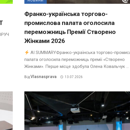
НОВИНИ
Франко-українська торгово-
T
промислова палата оголосила
переможниць Премії Створено
ОРУЧ
Жінками 2026
AI SUMMARYФранко-українська торгово-промис
палата оголосила переможниць премії «Створено
Жінками». Перше місце здобула Олена Ковальчук ...
Vlasnasprava
Від
13.07.2026