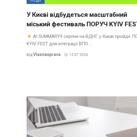
ПОДІЇ
У Києві відбудеться масштабний
міський фестиваль ПОРУЧ KYIV FES
AI SUMMARY9 серпня на ВДНГ у Києві пройде П
KYIV FEST для інтеграції ВПО ...
Vlasnasprava
Від
13.07.2026