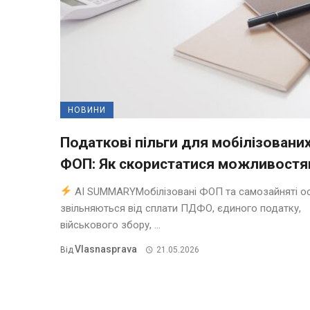
НОВИНИ
Податкові пільги для мобілізовани
ФОП: Як скористатися можливост
AI SUMMARYМобілізовані ФОП та самозайняті о
звільняються від сплати ПДФО, єдиного податку,
військового збору, ...
Vlasnasprava
Від
21.05.2026