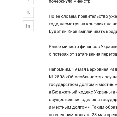
почеркнула министр.
По ее словам, правительство уж
году, несмотря на конфликт на в
будет ли Киев выплачивать кред
Ранее министр финансов Украин
о потерях от затягивания перего
Напомним, 19 мая Верховная Ра
№ 2898 «Об особенностях осуще
государством долгом и местным
в Бюджетный кодекс Украины в 
осуществления сделок с госуда
и местным долгом». Таким обра
по внешним долгам. 28 мая през