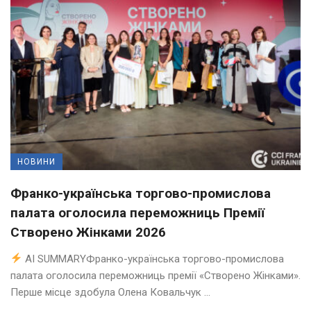
НОВИНИ
Франко-українська торгово-промислова
палата оголосила переможниць Премії
Створено Жінками 2026
AI SUMMARYФранко-українська торгово-промислова
палата оголосила переможниць премії «Створено Жінками».
Перше місце здобула Олена Ковальчук ...