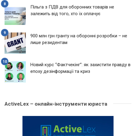
Пільга з ПДВ для оборонних товарів не
залежить від того, хто їх оплачує
900 млн грн гранту на оборонні розробки – не
лише резидентам
Новий курс “Фактчекінг”: як захистити правду в
епоху дезінформації та криз
ActiveLex – онлайн-інструменти юриста