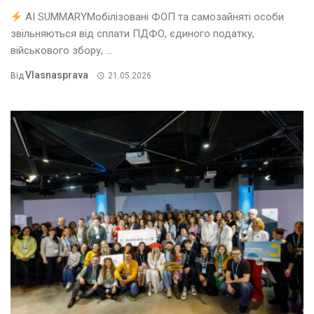
AI SUMMARYМобілізовані ФОП та самозайняті особи
звільняються від сплати ПДФО, єдиного податку,
військового збору, ...
Vlasnasprava
Від
21.05.2026