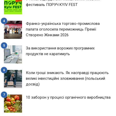
фестиваль ПОРУЧ KYIV FEST
Франко-українська торгово-промислова
палата оголосила переможниць Премії
Створено Жінками 2026
За використання ворожих програмних
продуктів не каратимуть
Коли гроші зникають. Як насправді працюють
великі інвестиційні зловживання (польський
досвід)
10 заборон у процесі органічного виробництва