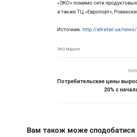
«ЭКО» помимо сети продуктовых
а также ТЦ «Европорт», Ровенски
Источник:
http://allretail.ua/new
ЭКО Маркет
ПОП
Потребительские цены вырос
20% с начал
Вам також може сподобатися