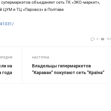
 супермаркетов объединяет сеть ТК «ЭКО-маркет»,
й ЦУМ и ТЦ «Паровоз» в Полтаве.
s/41031/
0
76
ЕРЕДНЯ
НАСТУПНА
ли на
Владельцы гипермаркетов
а года
“Караван” покупают сеть “Країна”