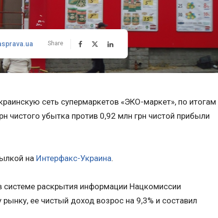
asprava.ua
Share
краинскую сеть супермаркетов «ЭКО-маркет», по итогам
рн чистого убытка против 0,92 млн грн чистой прибыли
ылкой на
Интерфакс-Украина
.
в системе раскрытия информации Нацкомиссии
рынку, ее чистый доход возрос на 9,3% и составил