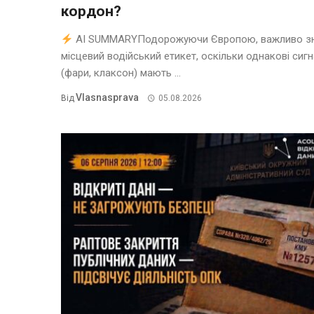
кордон?
AI SUMMARYПодорожуючи Європою, важливо з
місцевий водійський етикет, оскільки однакові сиг
(фари, клаксон) мають ...
Vlasnasprava
Від
05.08.2026