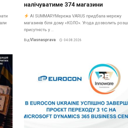
налічуватиме 374 магазини
нати
AI SUMMARYМережа VARUS придбала мережу
нали
магазинів біля дому «КОЛО». Угода дозволить роз
присутність у ...
Vlasnasprava
Від
04.08.2026