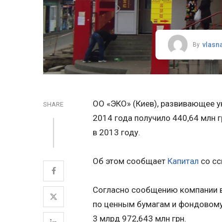
vlasn
By
ОО «ЭКО» (Киев), развивающее у
SHARE
2014 года получило 440,64 млн г
в 2013 году.
Об этом сообщает
Капитал
со сс
Согласно сообщению компании 
по ценным бумагам и фондовому 
3 млрд 972,643 млн грн.