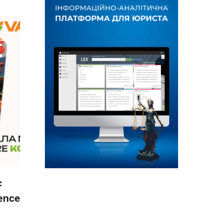
є
ence