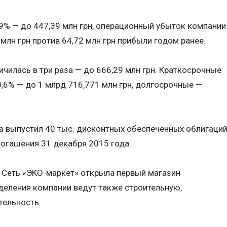
9% — до 447,39 млн грн, операционный убыток компании
млн грн против 64,72 млн грн прибыли годом ранее.
чилась в три раза — до 666,29 млн грн. Краткосрочные
0,6% — до 1 млрд 716,771 млн грн, долгосрочные —
а выпустил 40 тыс. дисконтных обеспеченных облигаци
 погашения 31 декабря 2015 года.
 Сеть «ЭКО-маркет» открыла первый магазин
зделения компании ведут также строительную,
тельность.