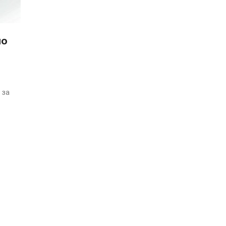
но
 за