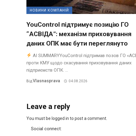
НОВИНИ КОМПАНІЙ
YouControl підтримує позицію ГО
“АСВІДА”: механізм приховування
даних ОПК має бути переглянуто
AI SUMMARYYouControl підтримав позов ГО «АС
проти КМУ щодо скасування приховування даних
підприємств ОПК. ...
Vlasnasprava
Від
04.08.2026
Leave a reply
You must be logged in to post a comment.
Social connect: