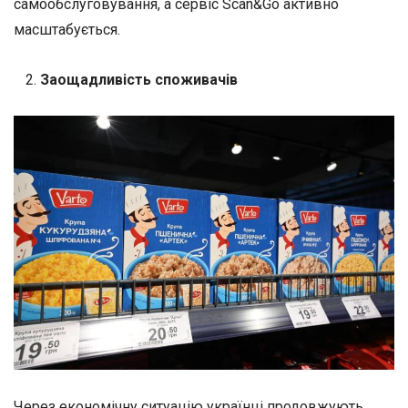
самообслуговування, а сервіс Scan&Go активно
масштабується.
Заощадливість споживачів
Через економічну ситуацію українці продовжують