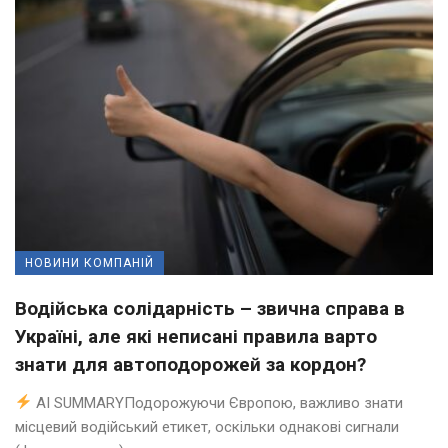
НОВИНИ КОМПАНІЙ
Водійська солідарність – звична справа в
Україні, але які неписані правила варто
знати для автоподорожей за кордон?
AI SUMMARYПодорожуючи Європою, важливо знати
місцевий водійський етикет, оскільки однакові сигнали