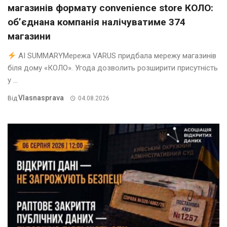
магазинів формату convenience store КОЛО:
об’єднана компанія налічуватиме 374
магазини
AI SUMMARYМережа VARUS придбала мережу магазинів
біля дому «КОЛО». Угода дозволить розширити присутність
у ...
Vlasnasprava
Від
04.08.2026