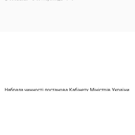
Набрала чинності постанова Кабінету Міністрів України
від 4 лютого 2025 р. № 117, якою внесено зміни до
деяких постанов щодо спрощення здійснення деяких
процедур у сфері будівництва.
Змінами запроваджується автоматичний розгляд