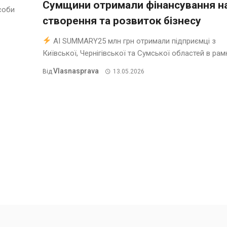
Сумщини отримали фінансування н
соби
створення та розвиток бізнесу
AI SUMMARY25 млн грн отримали підприємці з
Київської, Чернігівської та Сумської областей в рамка
Vlasnasprava
Від
13.05.2026