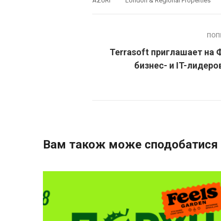
AZURI
London & Regional Properties
ПОП
Terrasoft приглашает на
бизнес- и IT-лидеро
Вам також може сподобатися