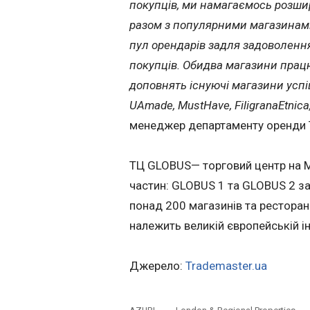
покупців, ми намагаємось розшир
разом з популярними магазинами
пул орендарів задля задоволення
покупців. Обидва магазини прац
доповнять існуючі магазини успіш
UAmade, MustHave, FiligranaEtnica
менеджер департаменту оренди
ТЦ GLOBUS— торговий центр на М
частин: GLOBUS 1 та GLOBUS 2 за
понад 200 магазинів та ресторані
належить великій європейській ін
Джерело:
Trademaster.ua