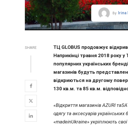
Irina
By
ТЦ GLOBUS продовжує відкрива
SHARE
Наприкінці травня 2018 року у
популярних українських бренд
магазинів будуть представлені
відкриються на другому повер
130 кв.м. та 85 кв.м. відповідн
«Відкриття магазинів AZURI таS
одягу та аксесуарів українських 
«madeinUkraine» укріплюють свої