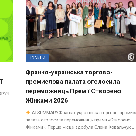
НОВИНИ
Франко-українська торгово-
T
промислова палата оголосила
переможниць Премії Створено
ОРУЧ
Жінками 2026
AI SUMMARYФранко-українська торгово-промис
палата оголосила переможниць премії «Створено
Жінками». Перше місце здобула Олена Ковальчук ...