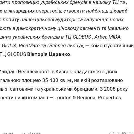
ити пропозицію українських брендів в нашому ТЦ та ,
 міжнародних операторів, створити найбільш цікавий
 попиту нашої цільової аудиторії та залучення нових
юють в демократичному ціновому сегменті та ідеально
них українських брендів в ТЦ GLOBUS : Arber, MIDA,
, GIULIA, RicaMare та Галерея льону»
, — коментує старший
 ТЦ GLOBUS
Вікторія Царенко
.
айдані Незалежності в Києві. Складається з двох
гальною площею 35 400 кв. м., на якій розташовано
в зі світовими та українськими брендами. З 2008 року
вестиційній компанії — London & Regional Properties.
0
63