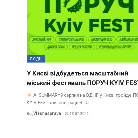
ПОДІЇ
У Києві відбудеться масштабний
міський фестиваль ПОРУЧ KYIV FES
AI SUMMARY9 серпня на ВДНГ у Києві пройде П
KYIV FEST для інтеграції ВПО ...
Vlasnasprava
Від
13.07.2026