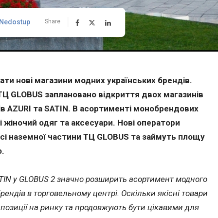
 Nedostup
Share
ти нові магазини модних українських брендів.
 ТЦ GLOBUS заплановано відкриття двох магазинів
ів AZURI та SATIN. В асортименті монобрендових
 жіночий одяг та аксесуари. Нові оператори
сі наземної частини ТЦ GLOBUS та займуть площу
о.
ATIN у GLOBUS 2 значно розширить асортимент модного
брендів в торговельному центрі. Оскільки якісні товари
 позиції на ринку та продовжують бути цікавими для