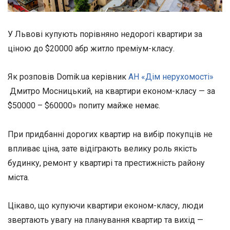
У Львові купують порівняно недорогі квартири за
ціною до $20000 абр житло преміум-класу.
Як розповів Domik.ua керівник
АН «Дім нерухомості»
Дмитро Мосницький, на квартири економ-класу — за
$50000 – $60000» попиту майже немає.
При придбанні дорогих квартир на вибір покупців не
впливає ціна, зате відіграють велику роль якість
будинку, ремонт у квартирі та престижність району
міста.
Цікаво, що купуючи квартири економ-класу, люди
звертають увагу на планування квартир та вихід —