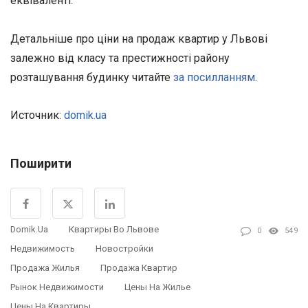
еквіваленті.
Детальніше про ціни на продаж квартир у Львові
залежно від класу та престижності району
розташування будинку читайте
за посилланням
.
Источник:
domik.ua
Поширити
Domik.ua
Квартиры Во Львове
0
549
Недвижимость
Новостройки
Продажа Жилья
Продажа Квартир
Рынок Недвижимости
Цены На Жилье
Цены На Квартиры