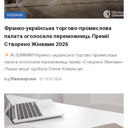
НОВИНИ
Франко-українська торгово-промислова
палата оголосила переможниць Премії
Створено Жінками 2026
AI SUMMARYФранко-українська торгово-промислова
палата оголосила переможниць премії «Створено Жінками».
Перше місце здобула Олена Ковальчук ...
Vlasnasprava
Від
13.07.2026