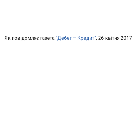
Як повідомляє газета
“Дебет – Кредит”
, 26 квітня 2017
року, на засіданні Уряду і попри
зауваження
Держрегуляторної служби
прийнято
постанову КМУ
від 26.04.2017 р. № 295
„Деякі питання реалізації статті
259 Кодексу законів про працю України та статті 34
Закону України „Про місцеве самоврядування в
Україні”. Цією постановою затверджено два
порядки – Порядок здійснення державного контролю
за додержанням законодавства про працю та Порядок
здійснення державного нагляду за додержанням
законодавства про працю. Розглянемо їх докладніше.