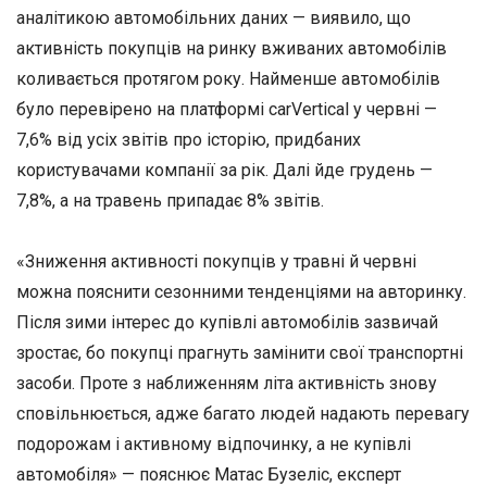
аналітикою автомобільних даних — виявило, що
активність покупців на ринку вживаних автомобілів
коливається протягом року. Найменше автомобілів
було перевірено на платформі carVertical у червні —
7,6% від усіх звітів про історію, придбаних
користувачами компанії за рік. Далі йде грудень —
7,8%, а на травень припадає 8% звітів.
«Зниження активності покупців у травні й червні
можна пояснити сезонними тенденціями на авторинку.
Після зими інтерес до купівлі автомобілів зазвичай
зростає, бо покупці прагнуть замінити свої транспортні
засоби. Проте з наближенням літа активність знову
сповільнюється, адже багато людей надають перевагу
подорожам і активному відпочинку, а не купівлі
автомобіля» — пояснює Матас Бузеліс, експерт