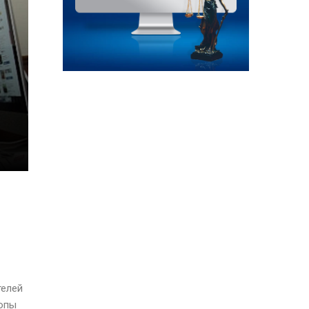
телей
ропы