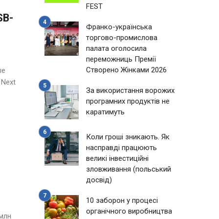
FEST
SB-
Франко-українська
торгово-промислова
палата оголосила
переможниць Премії
Створено Жінками 2026
ые
 Next
За використання ворожих
програмних продуктів не
каратимуть
Коли гроші зникають. Як
насправді працюють
великі інвестиційні
зловживання (польський
досвід)
10 заборон у процесі
органічного виробництва
 млн