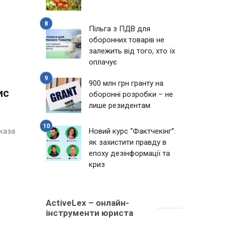
Пільга з ПДВ для
оборонних товарів не
залежить від того, хто їх
оплачує
900 млн грн гранту на
ис
оборонні розробки – не
лише резидентам
каза
Новий курс “Фактчекінг”:
як захистити правду в
я
епоху дезінформації та
криз
ActiveLex – онлайн-
інструменти юриста