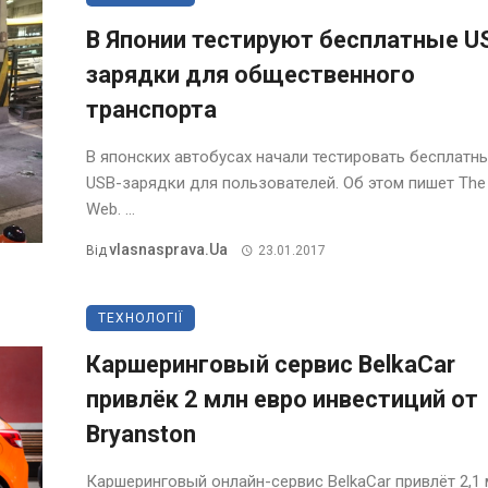
В Японии тестируют бесплатные U
зарядки для общественного
транспорта
В японских автобусах начали тестировать бесплатн
USB-зарядки для пользователей. Об этом пишет The
Web. ...
Vlasnasprava.ua
Від
23.01.2017
ТЕХНОЛОГІЇ
Каршеринговый сервис BelkaCar
привлёк 2 млн евро инвестиций от
Bryanston
Каршеринговый онлайн-сервис BelkaCar привлёт 2,1