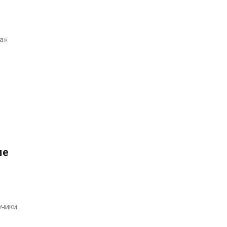
а»
ые
зчики