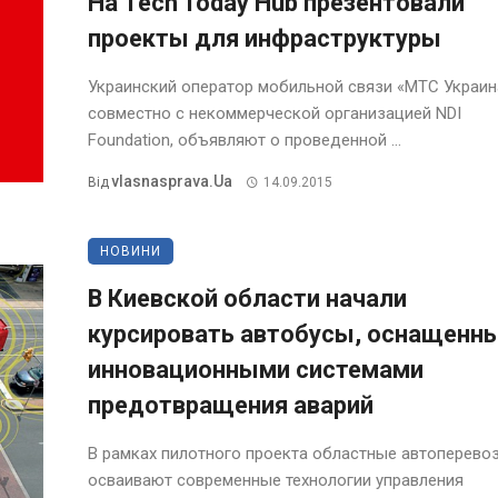
На Tech Today Hub презентовали
проекты для инфраструктуры
Украинский оператор мобильной связи «МТС Украин
совместно с некоммерческой организацией NDI
Foundation, объявляют о проведенной ...
Vlasnasprava.ua
Від
14.09.2015
НОВИНИ
В Киевской области начали
курсировать автобусы, оснащенн
инновационными системами
предотвращения аварий
В рамках пилотного проекта областные автоперево
осваивают современные технологии управления