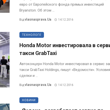
евро от Европейского фонда прямых инвестиций
Bryanston. Об этом ...
Vlasnasprava.ua
Від
14.12.2016
ТЕХНОЛОГІЇ
Honda Motor инвестировала в серв
такси GrabTaxi
Автоконцерн Honda Motor инвестировал в сервис за
такси GrabTaxi Holdings, пишут «Ведомости». Услови
сделки и ...
Vlasnasprava.ua
Від
14.12.2016
НОВИНИ