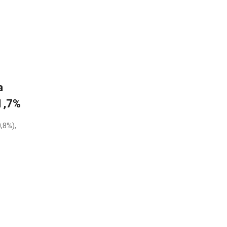
а
1,7%
,8%),