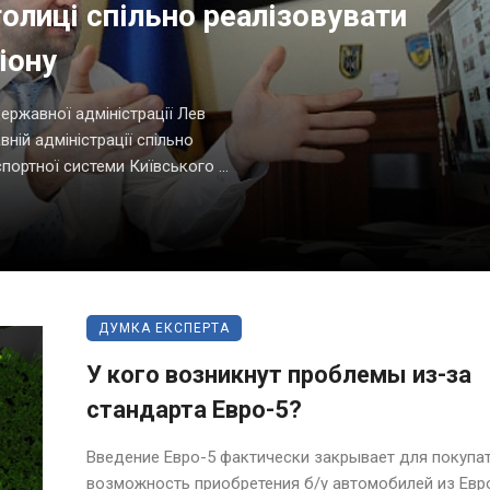
олиці спільно реалізовувати
іону
ержавної адміністрації Лев
ній адміністрації спільно
ортної системи Київського ...
ДУМКА ЕКСПЕРТА
У кого возникнут проблемы из-за
стандарта Евро-5?
Введение Евро-5 фактически закрывает для покупа
возможность приобретения б/у автомобилей из Ев