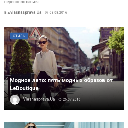
перевоплотиться ...
Vlasnasprava.ua
Від
08.08.2016
СТИЛЬ
Модное лето: пять модных образов от
LeBoutique
Vlasnasprava.ua
26.07.2016