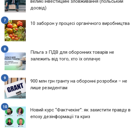
великі інвестиційні зловживання (польський
досвід)
10 заборон у процесі органічного виробництва
Пільга з ПДВ для оборонних товарів не
залежить від того, хто їх оплачує
900 млн грн гранту на оборонні розробки – не
лише резидентам
Новий курс “Фактчекінг”: як захистити правду в
епоху дезінформації та криз