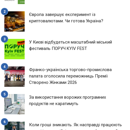
Європа завершує експеримент із
криптовалютами. Чи готова Україна?
У Києві відбудеться масштабний міський
фестиваль ПОРУЧ KYIV FEST
Франко-українська торгово-промислова
палата оголосила переможниць Премії
Створено Жінками 2026
За використання ворожих програмних
продуктів не каратимуть
Коли гроші зникають. Як насправді працюють