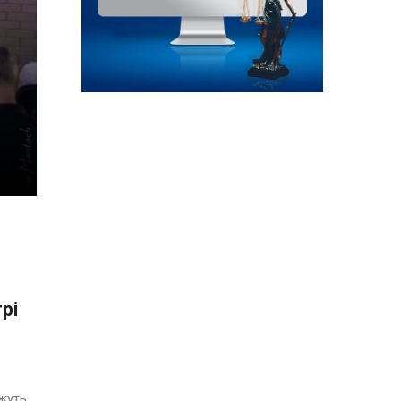
рі
ажуть