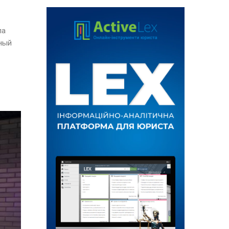
па
ный