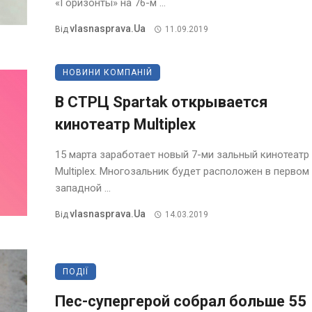
«Горизонты» на 76-м ...
Vlasnasprava.ua
Від
11.09.2019
НОВИНИ КОМПАНІЙ
В СТРЦ Spartak открывается
кинотеатр Multiplex
15 марта заработает новый 7-ми зальный кинотеатр
Multiplex. Многозальник будет расположен в первом
западной ...
Vlasnasprava.ua
Від
14.03.2019
ПОДІЇ
Пес-супергерой собрал больше 55