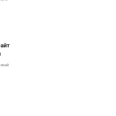
сайт
и
 який