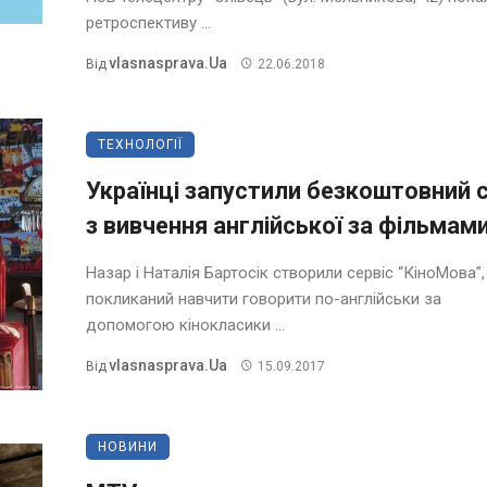
ретроспективу ...
Vlasnasprava.ua
Від
22.06.2018
ТЕХНОЛОГІЇ
Українці запустили безкоштовний 
з вивчення англійської за фільмам
Назар і Наталія Бартосік створили сервіс “КіноМова”,
покликаний навчити говорити по-англійськи за
допомогою кінокласики ...
Vlasnasprava.ua
Від
15.09.2017
НОВИНИ