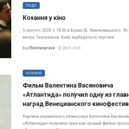
ПОДІЇ
Кохання у кіно
5 лютого 2020 о 18.30 в Буква (Б. Хмельницького, 3б,
метро Театральна, Київ) відбудеться чергова ...
Vlasnasprava
Від
28.01.2020
НОВИНИ
Фильм Валентина Васяновича
«Атлантида» получил одну из глав
наград Венецианского кинофести
Картина украинского режиссера Валентина Васянов
«Атлантида» получила приз как лучший фильм прог