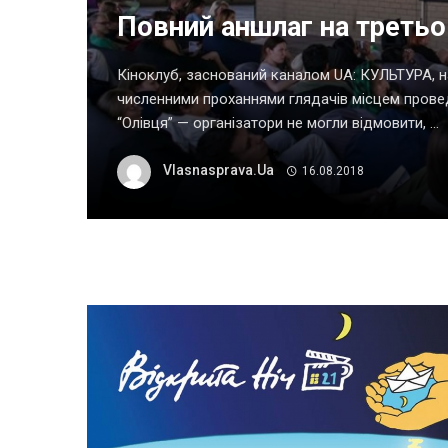
Повний аншлаг на третьо
Кіноклуб, заснований каналом UA: КУЛЬТУРА, н
численними проханнями глядачів місцем прове
“Олівця” — організатори не могли відмовити, ...
Vlasnasprava.ua
16.08.2018