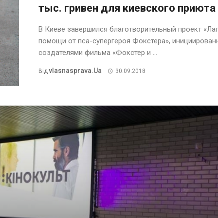
тыс. гривен для киевского приюта
В Киеве завершился благотворительный проект «Ла
помощи от пса-супергероя Фокстера», инициирован
создателями фильма «Фокстер и ...
Vlasnasprava.ua
Від
30.09.2018