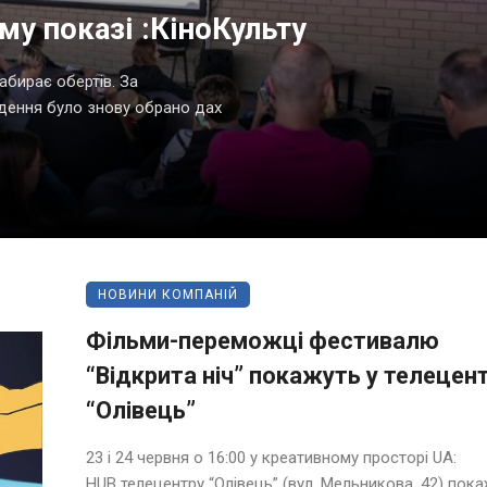
му показі :КіноКульту
абирає обертів. За
дення було знову обрано дах
НОВИНИ КОМПАНІЙ
Фільми-переможці фестивалю
“Відкрита ніч” покажуть у телецент
“Олівець”
23 і 24 червня о 16:00 у креативному просторі UA:
HUB телецентру “Олівець” (вул. Мельникова, 42) пок