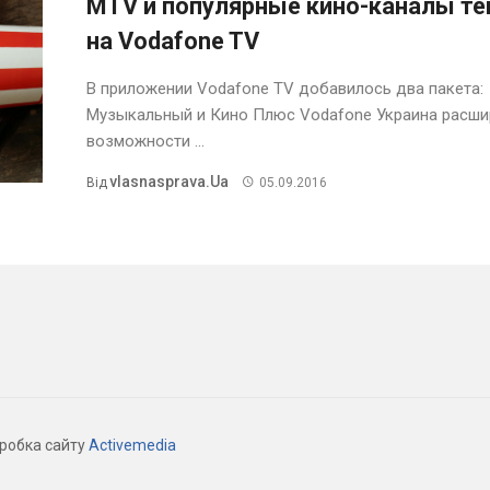
MTV и популярные кино-каналы те
на Vodafone TV
В приложении Vodafone TV добавилось два пакета:
Музыкальный и Кино Плюс Vodafone Украина расши
возможности ...
Vlasnasprava.ua
Від
05.09.2016
зробка сайту
Activemedia