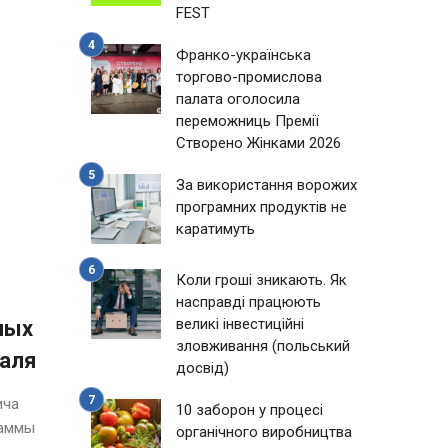
FEST
Франко-українська
торгово-промислова
палата оголосила
переможниць Премії
Створено Жінками 2026
За використання ворожих
програмних продуктів не
каратимуть
Коли гроші зникають. Як
насправді працюють
великі інвестиційні
ных
зловживання (польський
валя
досвід)
ича
10 заборон у процесі
раммы
органічного виробництва