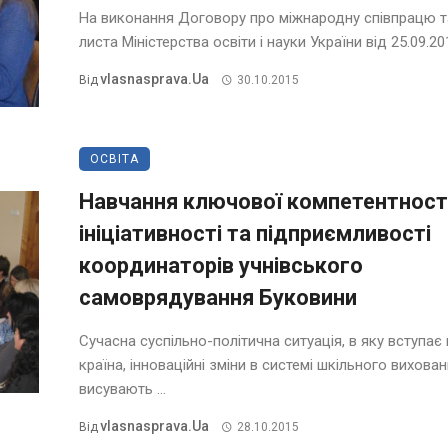
На виконання Договору про міжнародну співпрацю т
листа Міністерства освіти і науки України від 25.09.2015
Vlasnasprava.ua
Від
30.10.2015
ОСВІТА
Навчання ключової компетентност
ініціативності та підприємливості
координаторів учнівського
самоврядування Буковини
Сучасна суспільно-політична ситуація, в яку вступа
країна, інноваційні зміни в системі шкільного вихова
висувають ...
Vlasnasprava.ua
Від
28.10.2015