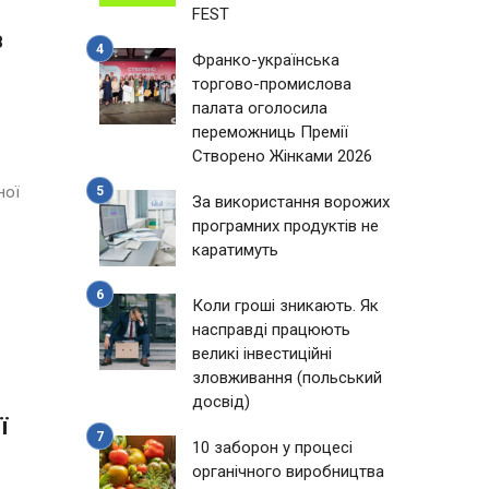
FEST
в
Франко-українська
торгово-промислова
палата оголосила
переможниць Премії
Створено Жінками 2026
ної
За використання ворожих
програмних продуктів не
каратимуть
Коли гроші зникають. Як
насправді працюють
великі інвестиційні
зловживання (польський
досвід)
ї
10 заборон у процесі
органічного виробництва