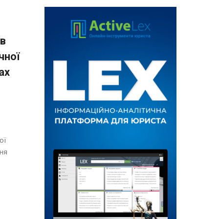
ів
чної
ах
ої
ння