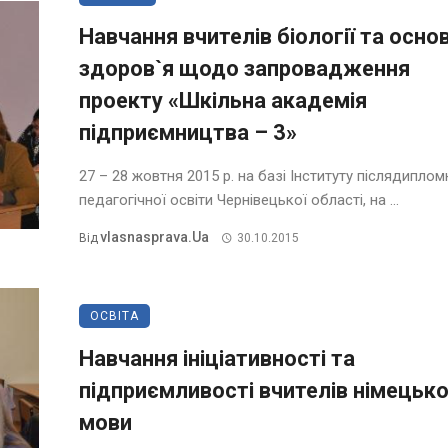
Навчання вчителів біології та осно
здоров`я щодо запровадження
проекту «Шкільна академія
підприємництва – 3»
27 – 28 жовтня 2015 р. на базі Інституту післядиплом
педагогічної освіти Чернівецької області, на ...
Vlasnasprava.ua
Від
30.10.2015
ОСВІТА
Навчання ініціативності та
підприємливості вчителів німецько
мови