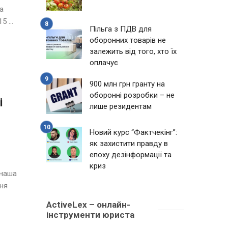
а
 ...
Пільга з ПДВ для
оборонних товарів не
залежить від того, хто їх
оплачує
900 млн грн гранту на
оборонні розробки – не
і
лише резидентам
Новий курс “Фактчекінг”:
як захистити правду в
епоху дезінформації та
криз
є наша
ння
ActiveLex – онлайн-
інструменти юриста