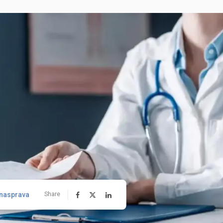
nasprava
Share