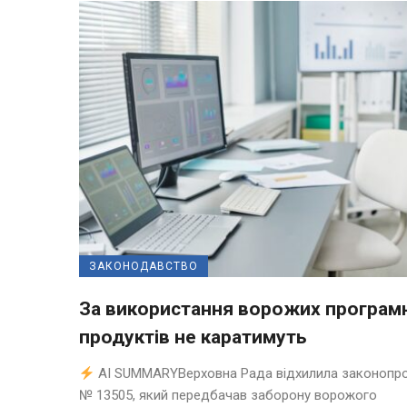
ЗАКОНОДАВСТВО
За використання ворожих програм
продуктів не каратимуть
AI SUMMARYВерховна Рада відхилила законопр
№ 13505, який передбачав заборону ворожого