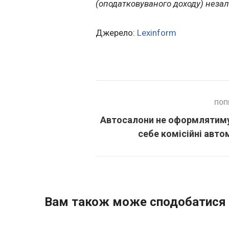
(оподатковуваного доходу) незал
Джерело:
Lexinform
ПОП
Автосалони не оформлятиму
себе комісійні авто
Вам також може сподобатися