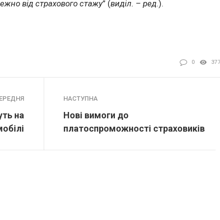
ежно від страхового стажу
” (
виділ. – ред
.).
0
37
ЕРЕДНЯ
НАСТУПНА
ть на
Нові вимоги до
мобілі
платоспроможності страховиків