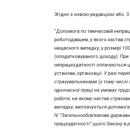
Згідно з новою редакцією абз. 
“Допомога по тимчасовій непрац
роботодавцем, у якого настав ст
нещасного випадку, у розмірі 100
(оподатковуваного доходу). При
непрацездатності оплачуються ц
установи, організації.
У разі пер
страхувальниками (у тому числі 
одночасної праці на умовах труд
роботи, на якому настав страхо
випадку, виплачується допомога 
IV “Загальнообов’язкове державн
працездатності” цього Закону в р