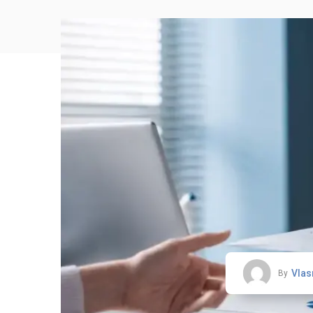
Vlas
By