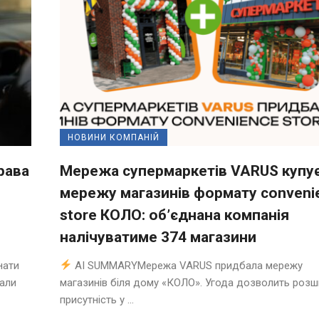
НОВИНИ КОМПАНІЙ
рава
Мережа супермаркетів VARUS купу
мережу магазинів формату conveni
store КОЛО: об’єднана компанія
налічуватиме 374 магазини
нати
AI SUMMARYМережа VARUS придбала мережу
нали
магазинів біля дому «КОЛО». Угода дозволить роз
присутність у ...