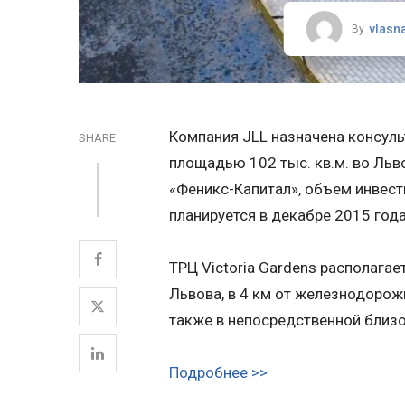
vlasn
By
Компания JLL назначена консуль
SHARE
площадью 102 тыс. кв.м. во Ль
«Феникс-Капитал», объем инвест
планируется в декабре 2015 года
ТРЦ
Victoria
Gardens
располагает
Львова, в 4 км от железнодорож
также в непосредственной близо
Подробнее >>