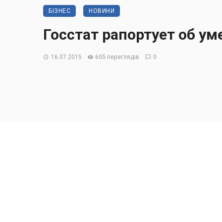
БІЗНЕС
НОВИНИ
Госстат рапортует об у
16.07.2015
605 переглядів
0