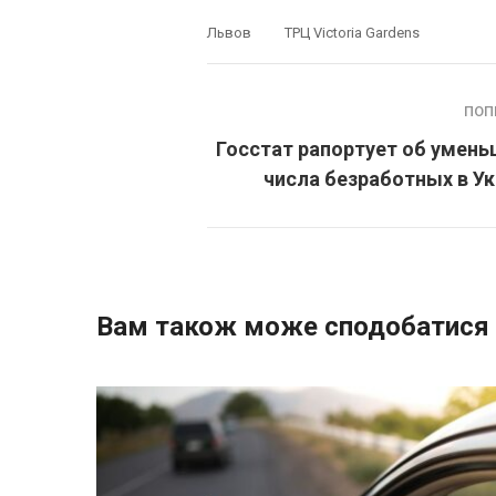
Львов
ТРЦ Victoria Gardens
ПОП
Госстат рапортует об умен
числа безработных в У
Вам також може сподобатися