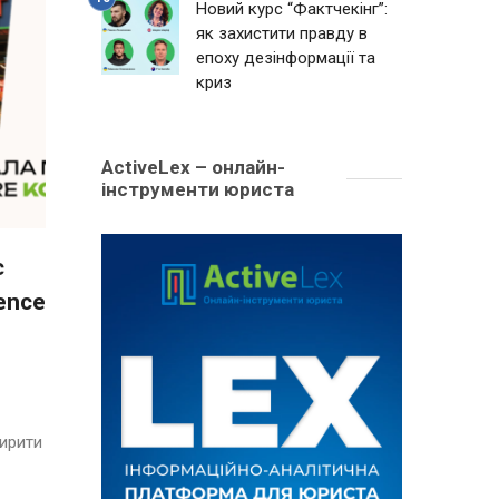
Новий курс “Фактчекінг”:
як захистити правду в
епоху дезінформації та
криз
ActiveLex – онлайн-
інструменти юриста
є
ence
ширити