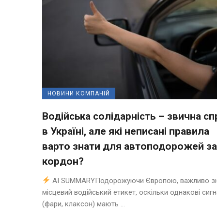
НОВИНИ КОМПАНІЙ
Водійська солідарність – звична сп
в Україні, але які неписані правила
варто знати для автоподорожей за
кордон?
AI SUMMARYПодорожуючи Європою, важливо з
місцевий водійський етикет, оскільки однакові сиг
(фари, клаксон) мають ...