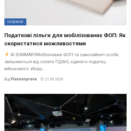
НОВИНИ
Податкові пільги для мобілізованих ФОП: Як
скористатися можливостями
AI SUMMARYМобілізовані ФОП та самозайняті особи
звільняються від сплати ПДФО, єдиного податку,
військового збору, ...
Vlasnasprava
Від
21.05.2026