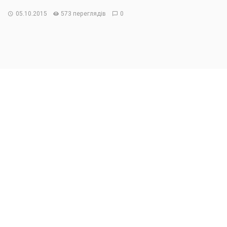
05.10.2015
573 переглядів
0
24-25 вересня в готелі Bristol відбувся
Odessa
Financial Forum
. Подія, організована
Асоціацією