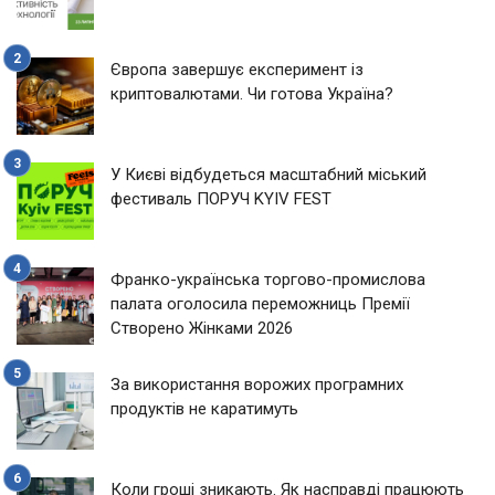
Європа завершує експеримент із
криптовалютами. Чи готова Україна?
У Києві відбудеться масштабний міський
фестиваль ПОРУЧ KYIV FEST
Франко-українська торгово-промислова
палата оголосила переможниць Премії
Створено Жінками 2026
За використання ворожих програмних
продуктів не каратимуть
Коли гроші зникають. Як насправді працюють