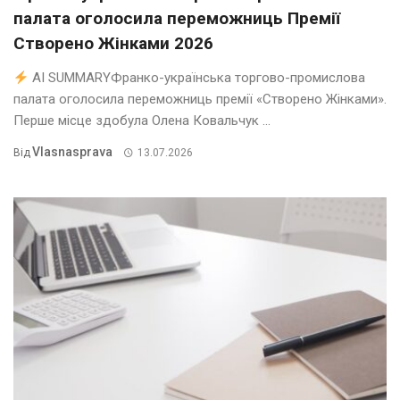
палата оголосила переможниць Премії
Створено Жінками 2026
AI SUMMARYФранко-українська торгово-промислова
палата оголосила переможниць премії «Створено Жінками».
Перше місце здобула Олена Ковальчук ...
Vlasnasprava
Від
13.07.2026