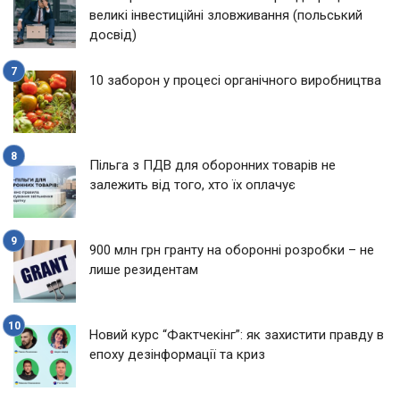
великі інвестиційні зловживання (польський
досвід)
10 заборон у процесі органічного виробництва
Пільга з ПДВ для оборонних товарів не
залежить від того, хто їх оплачує
900 млн грн гранту на оборонні розробки – не
лише резидентам
Новий курс “Фактчекінг”: як захистити правду в
епоху дезінформації та криз