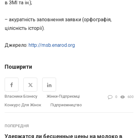
в ЗМІ та ін.);
– акуратність заповнення заявки (орфографія,
цілісність історії).
Джерело:
http://msb.enarod.org
Поширити
Власники Бізнесу
Жінки-Підприємці
0
600
Конкурс Для Жінок
Підприємництво
ПОПЕРЕДНЯ
Удержатся ли бесценные цены на молоко в