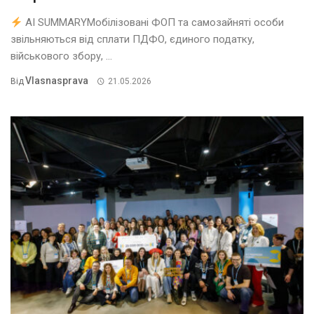
AI SUMMARYМобілізовані ФОП та самозайняті особи
звільняються від сплати ПДФО, єдиного податку,
військового збору, ...
Vlasnasprava
Від
21.05.2026