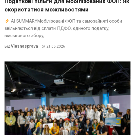
Податкові пільги для мобілізованих ФОП: Як
скористатися можливостями
AI SUMMARYМобілізовані ФОП та самозайняті особи
звільняються від сплати ПДФО, єдиного податку,
військового збору, ...
Vlasnasprava
Від
21.05.2026