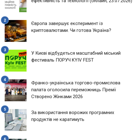
ефективність та технології (онлайн, 23.07.2026)
Європа завершує експеримент із
криптовалютами. Чи готова Україна?
У Києві відбудеться масштабний міський
фестиваль ПОРУЧ KYIV FEST
Франко-українська торгово-промислова
палата оголосила переможниць Премії
Створено Жінками 2026
За використання ворожих програмних
продуктів не каратимуть