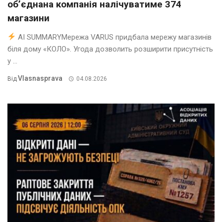
об’єднана компанія налічуватиме 374
магазини
AI SUMMARYМережа VARUS придбала мережу магазинів
біля дому «КОЛО». Угода дозволить розширити присутність
у ...
Vlasnasprava
Від
04.08.2026