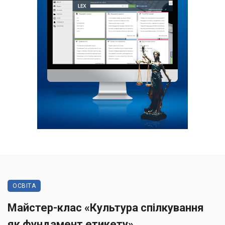
ОСВІТА
Майстер-клас «Культура спілкування
як фундамент етикету»