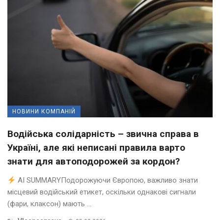
НОВИНИ КОМПАНІЙ
Водійська солідарність – звична справа в
Україні, але які неписані правила варто
знати для автоподорожей за кордон?
AI SUMMARYПодорожуючи Європою, важливо знати
місцевий водійський етикет, оскільки однакові сигнали
(фари, клаксон) мають ...