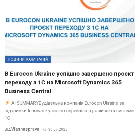
НОВИНИ КОМПАНІЙ
В Eurocon Ukraine успішно завершено проєкт
переходу з 1С на Microsoft Dynamics 365
Business Central
AI SUMMARYБудівельна компанія Eurocon Ukraine за
підтримки Innoware успішно перейшла з російської системи
1С ...
Vlasnasprava
Від
30.07.2026