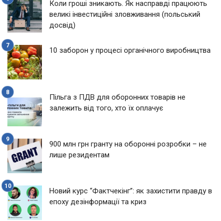
Коли гроші зникають. Як насправді працюють
великі інвестиційні зловживання (польський
досвід)
10 заборон у процесі органічного виробництва
Пільга з ПДВ для оборонних товарів не
залежить від того, хто їх оплачує
900 млн грн гранту на оборонні розробки – не
лише резидентам
Новий курс “Фактчекінг”: як захистити правду в
епоху дезінформації та криз