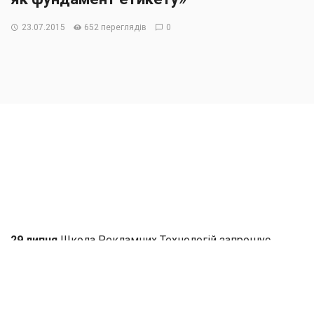
23.07.2015
652 переглядів
0
29 липня
Школа Рекламних Технологій запрошує
на
безкоштовний майстер-клас від професійного
лінгвіста, директора лабораторії мовознавства
“LingvoBuro” – Дари Кобзар.