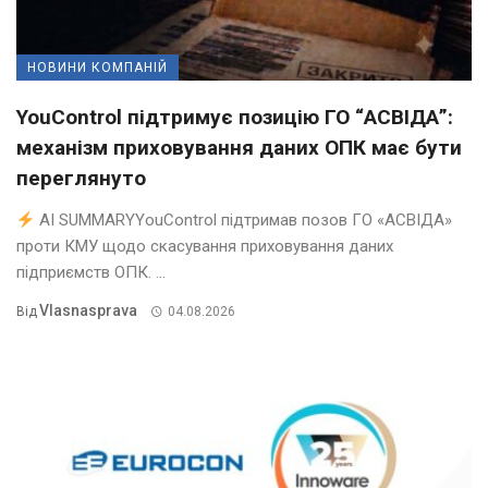
НОВИНИ КОМПАНІЙ
YouControl підтримує позицію ГО “АСВІДА”:
механізм приховування даних ОПК має бути
переглянуто
AI SUMMARYYouControl підтримав позов ГО «АСВІДА»
проти КМУ щодо скасування приховування даних
підприємств ОПК. ...
Vlasnasprava
Від
04.08.2026