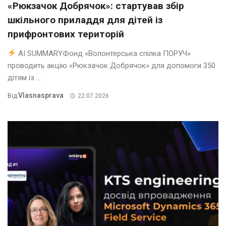
«Рюкзачок Добрячок»: стартував збір
шкільного приладдя для дітей із
прифронтових територій
AI SUMMARYФонд «Волонтерська спілка ПОРУЧ»
проводить акцію «Рюкзачок Добрячок» для допомоги 350
дітям із ...
Vlasnasprava
Від
22.07.2026