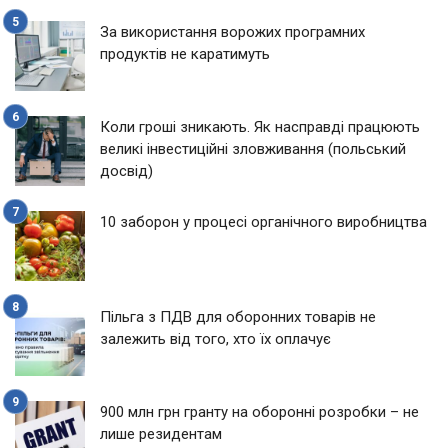
За використання ворожих програмних
продуктів не каратимуть
Коли гроші зникають. Як насправді працюють
великі інвестиційні зловживання (польський
досвід)
10 заборон у процесі органічного виробництва
Пільга з ПДВ для оборонних товарів не
залежить від того, хто їх оплачує
900 млн грн гранту на оборонні розробки – не
лише резидентам