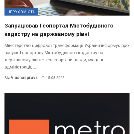
НЕРУХОМІСТЬ
Запрацював Геопортал Містобудівного
кадастру на державному рівні
Міністерство цифрової трансформації України інформує про
запуск Геопорталу Містобудівного кадастру на
державному рівні – тепер органи влади, місцеві
адміністрації, ...
Vlasnasprava
Від
15.08.2025