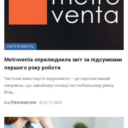
НЕРУХОМІСТЬ
Metroventa оприлюднила звіт за підсумками
першого року роботи
Часткові інвестиції в нерухомість – це перспективний
напрямок, що завойовує позиції на глобальному ринку.
Втім, ...
Vlasnasprava
Від
01.11.2024