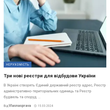
НЕРУХОМІСТЬ
Три нові реєстри для відбудови України
В Україні створять Єдиний державний реєстр адрес, Реєстр
адміністративно-територіальних одиниць та Реєстр
будівель та споруд. ...
Vlasnasprava
Від
15.03.2024