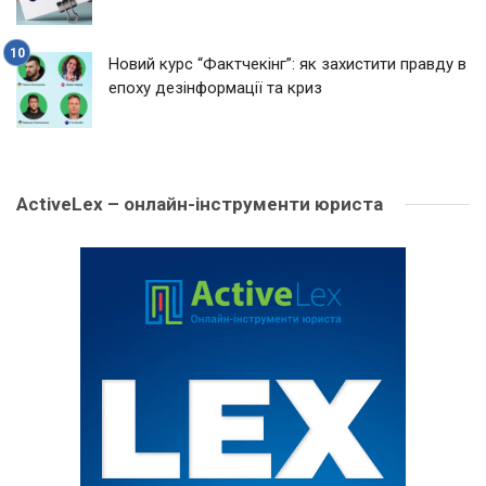
Новий курс “Фактчекінг”: як захистити правду в
епоху дезінформації та криз
ActiveLex – онлайн-інструменти юриста