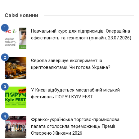
Свіжі новини
Навчальний курс для підприємців: Операційна
ефективність та технології (онлайн, 23.07.2026)
Європа завершує експеримент із
криптовалютами. Чи готова Україна?
У Києві відбудеться масштабний міський
фестиваль ПОРУЧ KYIV FEST
Франко-українська торгово-промислова
палата оголосила переможниць Премії
Створено Жінками 2026