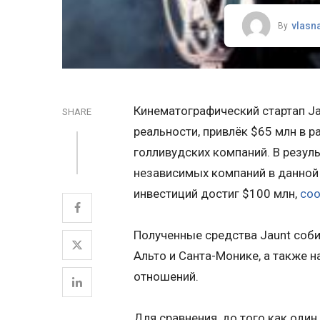
vlasn
By
Кинематографический стартап Ja
SHARE
реальности, привлёк $65 млн в р
голливудских компаний. В резул
независимых компаний в данной
инвестиций достиг $100 млн,
со
Полученные средства Jaunt соби
Альто и Санта-Монике, а также н
отношений.
Для сравнения, до того как оди