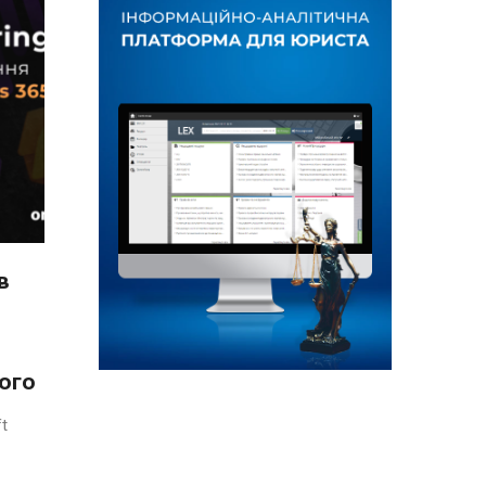
в
ого
t