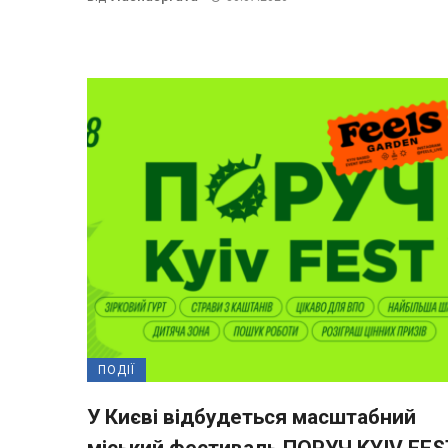
ПОДІЇ
У Києві відбудеться масштабний
міський фестиваль ПОРУЧ KYIV FES