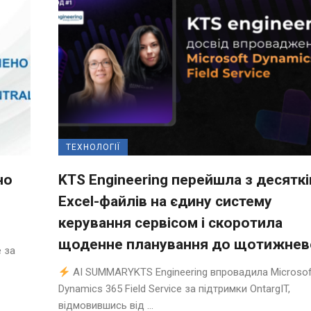
ТЕХНОЛОГІЇ
но
KTS Engineering перейшла з десяткі
Excel-файлів на єдину систему
керування сервісом і скоротила
щоденне планування до щотижнев
 за
AI SUMMARYKTS Engineering впровадила Microsof
Dynamics 365 Field Service за підтримки OntargIT,
відмовившись від ...