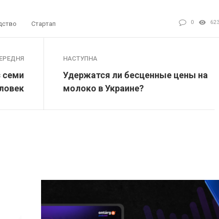
0
62
дство
Стартап
ЕРЕДНЯ
НАСТУПНА
з семи
Удержатся ли бесценные цены на
еловек
молоко в Украине?