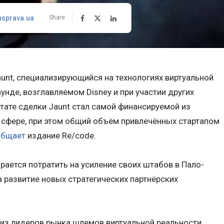
asprava.ua
Share
unt, специализирующийся на технологиях виртуальной
аунде, возглавляемом Disney и при участии других
ьтате сделки Jaunt стал самой финансируемой из
 сфере, при этом общий объём привлечённых стартапом
общает
издание Re/code.
рается потратить на усиление своих штабов в Пало-
а развитие новых стратегических партнёрских
н из лидеров рынка шлемов виртуальной реальности