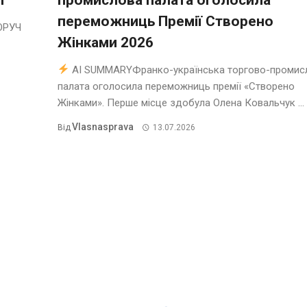
переможниць Премії Створено
ОРУЧ
Жінками 2026
AI SUMMARYФранко-українська торгово-промис
палата оголосила переможниць премії «Створено
Жінками». Перше місце здобула Олена Ковальчук ...
Vlasnasprava
Від
13.07.2026