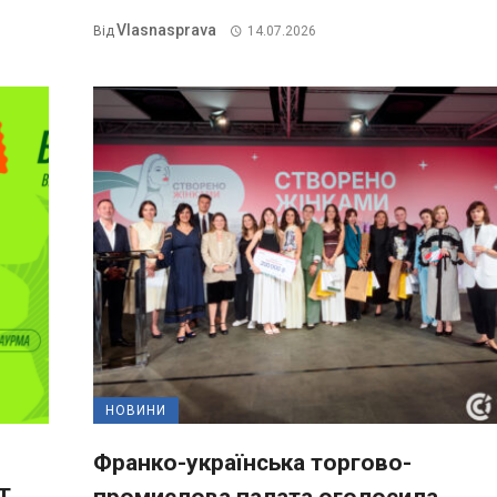
Vlasnasprava
Від
14.07.2026
НОВИНИ
Франко-українська торгово-
T
промислова палата оголосила