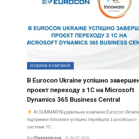
НОВИНИ КОМПАНІЙ
В Eurocon Ukraine успішно заверше
проєкт переходу з 1С на Microsoft
Dynamics 365 Business Central
AI SUMMARYБудівельна компанія Eurocon Ukraine
підтримки Innoware успішно перейшла з російської
системи 1С ...
Vlasnasprava
Від
30.07.2026