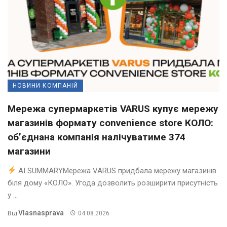
НОВИНИ КОМПАНІЙ
Мережа супермаркетів VARUS купує мережу
магазинів формату convenience store КОЛО:
об’єднана компанія налічуватиме 374
магазини
AI SUMMARYМережа VARUS придбала мережу магазинів
біля дому «КОЛО». Угода дозволить розширити присутність
у ...
Vlasnasprava
Від
04.08.2026