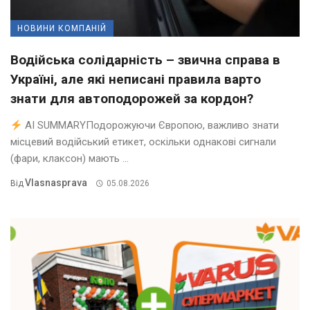
НОВИНИ КОМПАНІЙ
Водійська солідарність – звична справа в
Україні, але які неписані правила варто
знати для автоподорожей за кордон?
AI SUMMARYПодорожуючи Європою, важливо знати
місцевий водійський етикет, оскільки однакові сигнали
(фари, клаксон) мають ...
Vlasnasprava
Від
05.08.2026