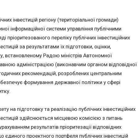
чних інвестицій регіону (територіальної громади)
ної інформаційної системи управління публічними
ді пріоритезованого переліку публічних інвестиційних
естицій за результатами їх підготовки, оцінки,
дку, встановленому Радою міністрів Автономної
авною адміністрацією (виконавчим органом відповідної
етодичних рекомендацій, розроблених центральним
абезпечує формування державної політики у сфері
итку.
ту на підготовку та реалізацію публічних інвестиційних
нвестицій здійснюється місцевою комісією з питань
 урахуванням результатів пріоритезації відповідних
до єдиного проектного портфеля публічних інвестицій