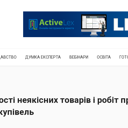
ДАВСТВО
ДУМКА ЕКСПЕРТА
ВЕБІНАРИ
ОСВІТА
ГОТ
сті неякісних товарів і робіт п
купівель