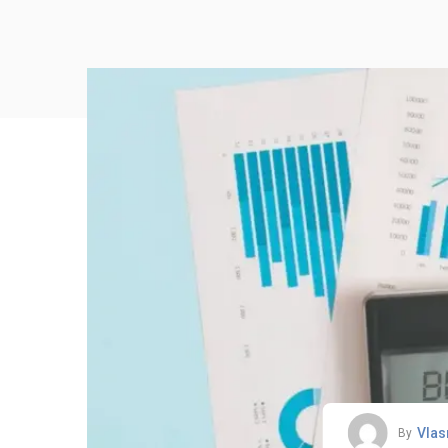
Vlas
By