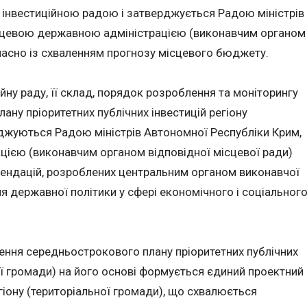
інвестиційною радою і затверджується Радою міністрів
ісцевою державною адміністрацією (виконавчим органом
часно із схваленням прогнозу місцевого бюджету.
йну раду, її склад, порядок розроблення та моніторингу
ану пріоритетних публічних інвестицій регіону
рджуються Радою міністрів Автономної Республіки Крим,
ією (виконавчим органом відповідної місцевої ради)
ендацій, розроблених центральним органом виконавчої
 державної політики у сфері економічного і соціальног
ення середньострокового плану пріоритетних публічних
ної громади) на його основі формується єдиний проектний
гіону (територіальної громади), що схвалюється