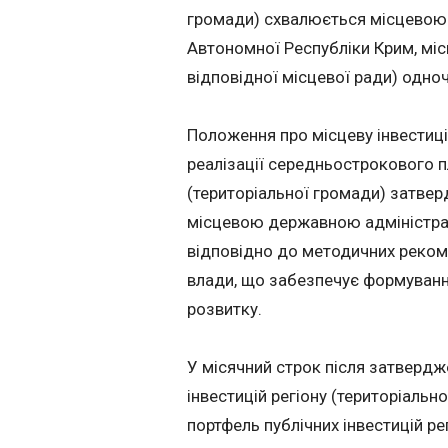
громади) схвалюється місцевою 
Автономної Республіки Крим, м
відповідної місцевої ради) одно
Положення про місцеву інвестиці
реалізації середньострокового пл
(територіальної громади) затве
місцевою державною адміністрац
відповідно до методичних реком
влади, що забезпечує формування
розвитку.
У місячний строк після затвердж
інвестицій регіону (територіаль
портфель публічних інвестицій ре