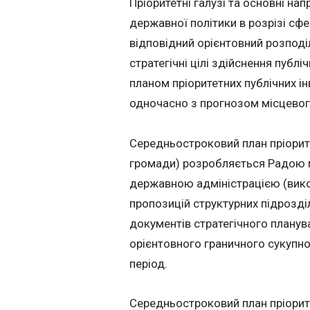
Пріоритетні галузі та основні на
державної політики в розрізі сфе
відповідний орієнтовний розподі
стратегічні цілі здійснення пуб
планом пріоритетних публічних ін
одночасно з прогнозом місцево
Середньостроковий план пріоритет
громади) розробляється Радою м
державною адміністрацією (викон
пропозицій структурних підрозділ
документів стратегічного плану
орієнтовного граничного сукупно
період.
Середньостроковий план пріоритет