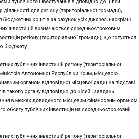
прями публічного інвестування відповідно до цілей
р діяльності для регіону (територіальної громади),
л бюджетних коштів за рахунок усіх джерел, наскрізні
лічних інвестицій визначаються середньостроковим
вестицій регіону (територіальної громади), що готується
го бюджету.
них публічних інвестицій регіону (територіальної
іністрів Автономної Республіки Крим, місцевою
авчим органом відповідної місцевої ради) на підставі
ів такого органу відповідно до цілей і завдань
вання в межах доведеного місцевим фінансовим органом
го обсягу публічних інвестицій на середньостроковий
них публічних інвестицій регіону (територіальної