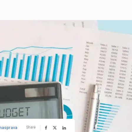
nasprava
Share