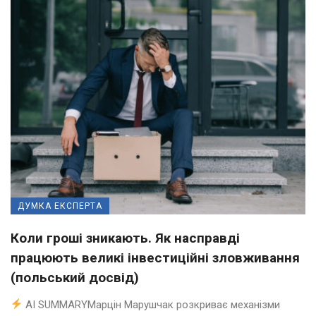
ДУМКА ЕКСПЕРТА
Коли гроші зникають. Як насправді
працюють великі інвестиційні зловживання
(польський досвід)
AI SUMMARYМарцін Марушчак розкриває механізми