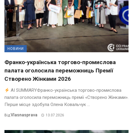
НОВИНИ
Франко-українська торгово-промислова
палата оголосила переможниць Премії
Створено Жінками 2026
AI SUMMARYФранко-українська торгово-промислова
палата оголосила переможниць премії «Створено Жінками».
Перше місце здобула Олена Ковальчук ...
Vlasnasprava
Від
13.07.2026