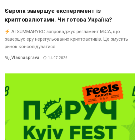
Європа завершує експеримент із
криптовалютами. Чи готова Україна?
AI SUMMARYЄС запроваджує регламент MiCA, що
завершує еру нерегульованих криптоактивів. Це змусить
ринок консолідуватися ...
Vlasnasprava
Від
14.07.2026