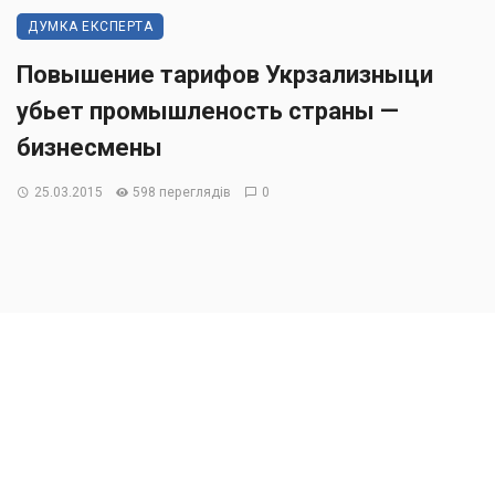
ДУМКА ЕКСПЕРТА
Повышение тарифов Укрзализныци
убьет промышленость страны —
бизнесмены
25.03.2015
598 переглядів
0